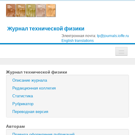
Журнал технической физики
Электронная почта:
tp@journals.ioffe.ru
English translations
Журналы
Журнал технической физики
Журнал технической физики
Описание журнала
Письма в Журнал технической физики
Редакционная коллегия
Статистика
Физика твердого тела
Рубрикатор
Физика и техника полупроводников
Переводная версия
Оптика и спектроскопия
Авторам
Поиск
Правила оформления публикаций