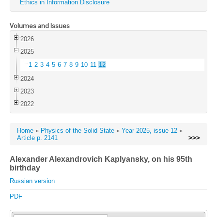
Ethics in Information Disclosure
Volumes and Issues
2026
2025
1
2
3
4
5
6
7
8
9
10
11
12
2024
2023
2022
Home
»
Physics of the Solid State
»
Year 2025, issue 12
»
Article p. 2141
>>>
Alexander Alexandrovich Kaplyansky, on his 95th
birthday
Russian version
PDF