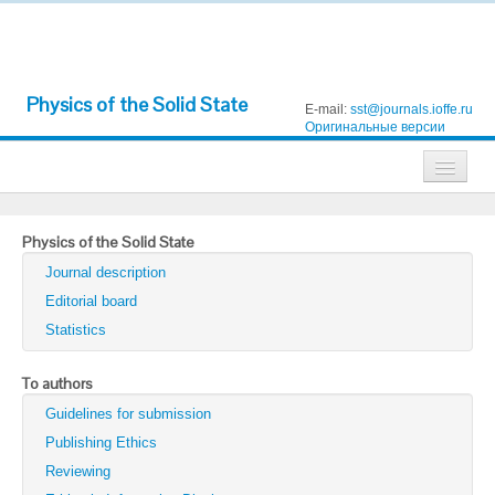
Physics of the Solid State
E-mail:
sst@journals.ioffe.ru
Оригинальные версии
Journals
Physics of the Solid State
Technical Physics
Journal description
Technical Physics Letters
Editorial board
Statistics
Physics of the Solid State
Semiconductors
To authors
Guidelines for submission
Optics and Spectroscopy
Publishing Ethics
Search
Reviewing