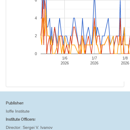
6
4
2
0
1/6
1/7
1/8
2026
2026
2026
Publisher:
Ioffe Institute
Institute Officers:
Director:
Sergei V. Ivanov