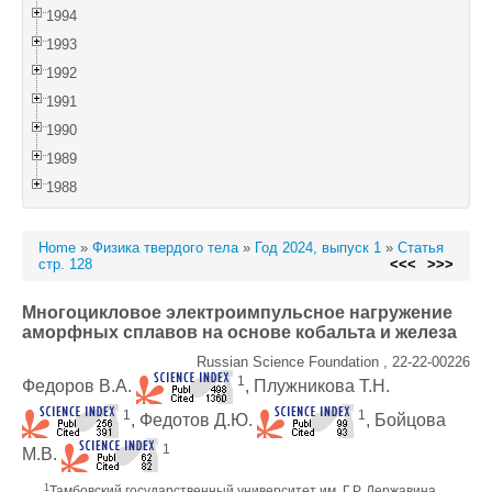
1994
1993
1992
1991
1990
1989
1988
Home
»
Физика твердого тела
»
Год 2024, выпуск 1
»
Статья
стр. 128
<<<
>>>
Многоцикловое электроимпульсное нагружение
аморфных сплавов на основе кобальта и железа
Russian Science Foundation , 22-22-00226
1
Федоров В.А.
, Плужникова Т.Н.
1
1
, Федотов Д.Ю.
, Бойцова
1
М.В.
1
Тамбовский государственный университет им. Г.Р. Державина,