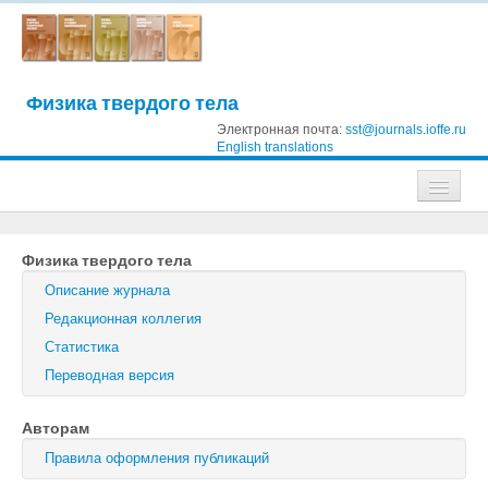
Физика твердого тела
Электронная почта:
sst@journals.ioffe.ru
English translations
Журналы
Физика твердого тела
Журнал технической физики
Описание журнала
Письма в Журнал технической физики
Редакционная коллегия
Статистика
Физика твердого тела
Переводная версия
Физика и техника полупроводников
Авторам
Оптика и спектроскопия
Правила оформления публикаций
Поиск