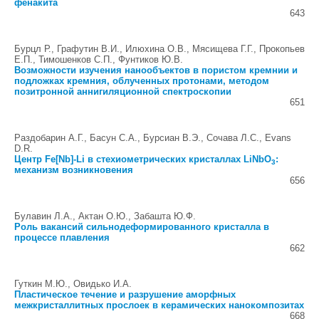
фенакита
643
Бурцл Р., Графутин В.И., Илюхина О.В., Мясищева Г.Г., Прокопьев
Е.П., Тимошенков С.П., Фунтиков Ю.В.
Возможности изучения нанообъектов в пористом кремнии и
подложках кремния, облученных протонами, методом
позитронной аннигиляционной спектроскопии
651
Раздобарин А.Г., Басун С.А., Бурсиан В.Э., Сочава Л.С., Evans
D.R.
Центр Fe[Nb]-Li в стехиометрических кристаллах LiNbO
:
3
механизм возникновения
656
Булавин Л.А., Актан О.Ю., Забашта Ю.Ф.
Роль вакансий сильнодеформированного кристалла в
процессе плавления
662
Гуткин М.Ю., Овидько И.А.
Пластическое течение и разрушение аморфных
межкристаллитных прослоек в керамических нанокомпозитах
668