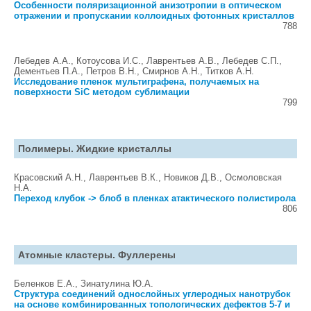
Особенности поляризационной анизотропии в оптическом
отражении и пропускании коллоидных фотонных кристаллов
788
Лебедев А.А., Котоусова И.С., Лаврентьев А.В., Лебедев С.П.,
Дементьев П.А., Петров В.Н., Смирнов А.Н., Титков А.Н.
Исследование пленок мультиграфена, получаемых на
поверхности SiC методом сублимации
799
Полимеры. Жидкие кристаллы
Красовский А.Н., Лаврентьев В.К., Новиков Д.В., Осмоловская
Н.А.
Переход клубок -> блоб в пленках атактического полистирола
806
Атомные кластеры. Фуллерены
Беленков Е.А., Зинатулина Ю.А.
Структура соединений однослойных углеродных нанотрубок
на основе комбинированных топологических дефектов 5-7 и