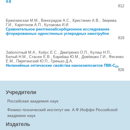
4-8
812
Бржезинская М.М., Виноградов А.С., Крестинин А.В., Зверева
Г.И., Харитонов А.П., Кулакова И.И.
Сравнительное рентгеноабсорбционное исследование
фторированных одностенных углеродных нанотрубок
819
Заболотный М.А., Кобус Е.С., Дмитренко О.П., Кулиш Н.П.,
Белый Н.М., Стасюк Е.В., Барабаш Ю.М., Довбешко Г.И., Фесенко
Е.М., Пирятинский Ю.П., Гринько Д.А.
Нелинейные оптические свойства нанокомпозитов ПВК-C
60
826
Учредители
Российская академия наук
Физико-технический институт им. А.Ф.Иоффе Российской
академии наук
Издатель