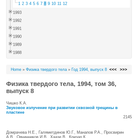
1
2
3
4
5
6
7
8
9
10
11
12
1993
1992
1991
1990
1989
1988
Home
»
Физика твердого тела
»
Год 1994, выпуск 8
<<<
>>>
Физика твердого тела, 1994, том 36,
выпуск 8
Чишко К.А.
Звуковое излучение при развитии сквозной трещины в
пластине
2145
Домрачева Н.Е., Галяметдинов Ю.Г., Манапов Р.А., Просвирин
А.В., Овчинников И.В., Хаазе В., Кризар К.