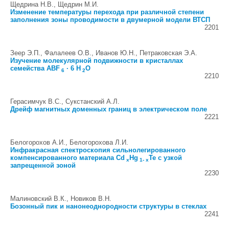
Щедрина Н.В., Щедрин М.И.
Изменение температуры перехода при различной степени
заполнения зоны проводимости в двумерной модели ВТСП
2201
Зеер Э.П., Фалалеев О.В., Иванов Ю.Н., Петраковская Э.А.
Изучение молекулярной подвижности в кристаллах
семейства ABF
· 6 H
O
6
2
2210
Герасимчук В.С., Сукстанский А.Л.
Дрейф магнитных доменных границ в электрическом поле
2221
Белогорохов А.И., Белогорохова Л.И.
Инфракрасная спектроскопия сильнолегированного
компенсированного материала Cd
Hg
Te с узкой
x
1- x
запрещенной зоной
2230
Малиновский В.К., Новиков В.Н.
Бозонный пик и нанонеоднородности структуры в стеклах
2241