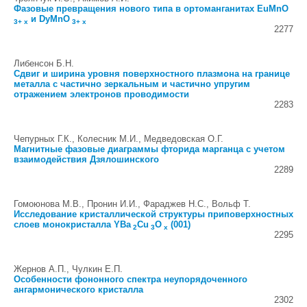
Фазовые превращения нового типа в ортоманганитах EuMnO
и DyMnO
3+ x
3+ x
2277
Либенсон Б.Н.
Сдвиг и ширина уровня поверхностного плазмона на границе
металла с частично зеркальным и частично упругим
отражением электронов проводимости
2283
Чепурных Г.К., Колесник М.И., Медведовская О.Г.
Магнитные фазовые диаграммы фторида марганца с учетом
взаимодействия Дзялошинского
2289
Гомоюнова М.В., Пронин И.И., Фараджев Н.С., Вольф Т.
Исследование кристаллической структуры приповерхностных
слоев монокристалла YBa
Cu
O
(001)
2
3
x
2295
Жернов А.П., Чулкин Е.П.
Особенности фононного спектра неупорядоченного
ангармонического кристалла
2302