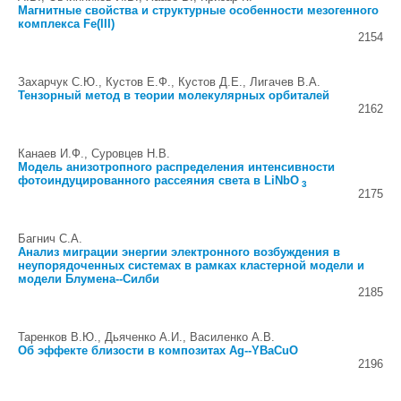
Магнитные свойства и структурные особенности мезогенного
комплекса Fe(III)
2154
Захарчук С.Ю., Кустов Е.Ф., Кустов Д.Е., Лигачев В.А.
Тензорный метод в теории молекулярных орбиталей
2162
Канаев И.Ф., Суровцев Н.В.
Модель анизотропного распределения интенсивности
фотоиндуцированного рассеяния света в LiNbO
3
2175
Багнич С.А.
Анализ миграции энергии электронного возбуждения в
неупорядоченных системах в рамках кластерной модели и
модели Блумена--Силби
2185
Таренков В.Ю., Дьяченко А.И., Василенко А.В.
Об эффекте близости в композитах Ag--YBaCuO
2196