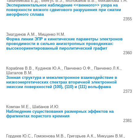
Табачникова Е.Д., Бенгус В.З., Молоканов В.В., Михайлова Т.Н.
Экспериментальное наблюдение <<венного>> узора на
поверхности вязкого сдвигового разрушения при сжатии
аморфного сплава
2355
Зиатдинов А.М., Мищенко Н.М.
Форма линии ЭПР и кинетические параметры электронов
проводимости в сильно анизотропных проводниках:
высокоориентированный пиролитический графит
2360
Кораблев В.В., Кудинов Ю.А., Панченко О.Ф., Панченко Л.К.,
Шаталов В.М.
Зонная структура и межэлектронное взаимодействие в
низкоэнергетических спектрах вторичной электронной
эмиссии поверхностей (100), (110) и (111) вольфрама
2373
Компан М.Е., Шабанов И.Ю.
Наблюдение существования размерных эффектов на
фрагментах пористого кремния
2381
Гордеев Ю.С., Гомоюнова М.В., Григорьев А.К., Микушин В.М.,