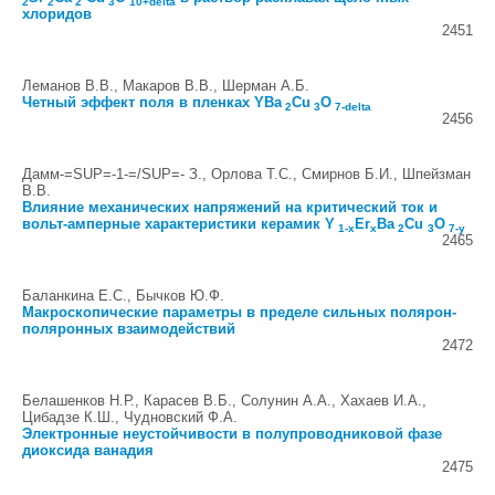
2
2
2
3
10+delta
хлоридов
2451
Леманов В.В., Макаров В.В., Шерман А.Б.
Четный эффект поля в пленках YBa
Cu
O
2
3
7-delta
2456
Дамм-=SUP=-1-=/SUP=- З., Орлова Т.С., Смирнов Б.И., Шпейзман
В.В.
Влияние механических напряжений на критический ток и
вольт-амперные характеристики керамик Y
Er
Ba
Cu
O
1-x
x
2
3
7-y
2465
Баланкина Е.С., Бычков Ю.Ф.
Макроскопические параметры в пределе сильных полярон-
поляронных взаимодействий
2472
Белашенков Н.Р., Карасев В.Б., Солунин А.А., Хахаев И.А.,
Цибадзе К.Ш., Чудновский Ф.А.
Электронные неустойчивости в полупроводниковой фазе
диоксида ванадия
2475