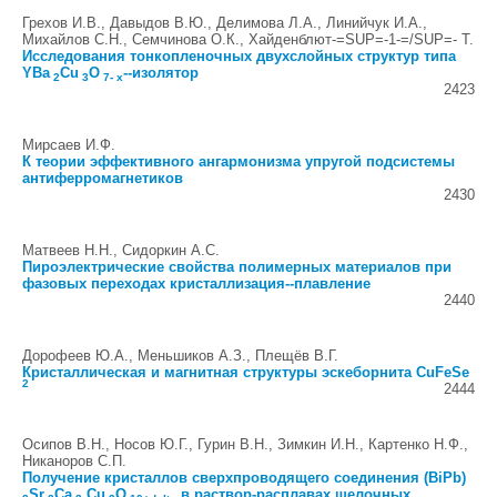
Грехов И.В., Давыдов В.Ю., Делимова Л.А., Линийчук И.А.,
Михайлов С.Н., Семчинова О.К., Хайденблют-=SUP=-1-=/SUP=- Т.
Исследования тонкопленочных двухслойных структур типа
YBa
Cu
O
--изолятор
2
3
7- x
2423
Мирсаев И.Ф.
К теории эффективного ангармонизма упругой подсистемы
антиферромагнетиков
2430
Матвеев Н.Н., Сидоркин А.С.
Пироэлектрические свойства полимерных материалов при
фазовых переходах кристаллизация--плавление
2440
Дорофеев Ю.А., Меньшиков А.З., Плещёв В.Г.
Кристаллическая и магнитная структуры эскеборнита CuFeSe
2
2444
Осипов В.Н., Носов Ю.Г., Гурин В.Н., Зимкин И.Н., Картенко Н.Ф.,
Никаноров С.П.
Получение кристаллов сверхпроводящего соединения (BiPb)
Sr
Ca
Cu
O
в раствор-расплавах щелочных