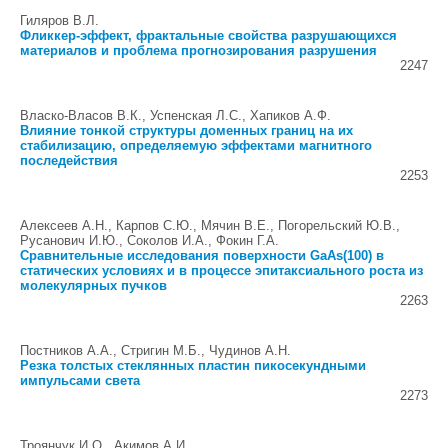
Гиляров В.Л.
Фликкер-эффект, фрактальные свойства разрушающихся
материалов и проблема прогнозирования разрушения
2247
Власко-Власов В.К., Успенская Л.С., Хапиков А.Ф.
Влияние тонкой структуры доменных границ на их
стабилизацию, определяемую эффектами магнитного
последействия
2253
Алексеев А.Н., Карпов С.Ю., Мячин В.Е., Погорельский Ю.В.,
Русанович И.Ю., Соколов И.А., Фокин Г.А.
Сравнительные исследования поверхности GaAs(100) в
статических условиях и в процессе эпитаксиального роста из
молекулярных пучков
2263
Постников А.А., Стригин М.Б., Чудинов А.Н.
Резка толстых стеклянных пластин пикосекундными
импульсами света
2273
Троянчук И.О., Акимов А.И.