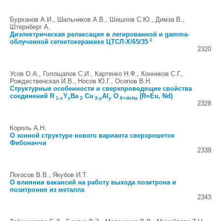
Бурханов А.И., Шильников А.В., Шишлов С.Ю., Димза В.,
Штернберг А.
Диэлектрическая релаксация в легированной и gamma-
1
облученной сегнетокерамике ЦТСЛ-X/65/35
2320
Усов О.А., Голощапов С.И., Картенко Н.Ф., Конников С.Г.,
Рождественская И.В., Носов Ю.Г., Осипов В.Н.
Структурные особенности и сверхпроводящие свойства
соединений R
Y
Ba
Cu
Al
O
(R=Eu, Nd)
1-x
x
2
3-y
y
6+delta
2328
Король А.Н.
О зонной структуре нового варианта сверхрешеток
Фибоначчи
2339
Погосов В.В., Якубов И.Т.
О влиянии вакансий на работу выхода позитрона и
позитрония из металла
2343