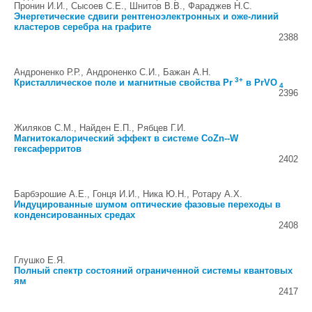
Пронин И.И., Сысоев С.Е., Шнитов В.В., Фараджев Н.С.
Энергетические сдвиги рентгеноэлектронных и оже-линий
кластеров серебра на графите
2388
Андроненко Р.Р., Андроненко С.И., Бажан А.Н.
3+
Кристаллическое поле и магнитные свойства Pr
в PrVO
4
2396
Жиляков С.М., Найден Е.П., Рябцев Г.И.
Магнитокалорический эффект в системе CoZn--W
гексаферритов
2402
Барбэрошие А.Е., Гонця И.И., Ника Ю.Н., Ротару А.Х.
Индуцированные шумом оптические фазовые переходы в
конденсированных средах
2408
Глушко Е.Я.
Полный спектр состояний ограниченной системы квантовых
ям
2417