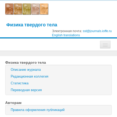
Физика твердого тела
Электронная почта:
sst@journals.ioffe.ru
English translations
Журналы
Физика твердого тела
Журнал технической физики
Описание журнала
Письма в Журнал технической физики
Редакционная коллегия
Статистика
Физика твердого тела
Переводная версия
Физика и техника полупроводников
Авторам
Оптика и спектроскопия
Правила оформления публикаций
Поиск