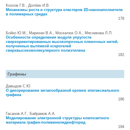
Козлов Г.В., Долбин И.В.
Механизмы роста и структура кластеров 2D-нанонаполнителя
в полимерных средах
178
Бойко Ю.М., Марихин В.А., Москалюк О.А., Мясникова Л.П.
Особенности определения модуля упругости
сверхориентированных высокопрочных пленочных нитей,
полученных вытяжкой ксерогелей
сверхвысокомолекулярного полиэтилена
182
Графены
Давыдов С.Ю.
О декорировании зигзагообразной кромки эпитаксиального
графена
186
Гасанов А.Г., Байрамов А.А.
Моделирование электронной структуры композитного
материала графен-поливинилиденфторид
194