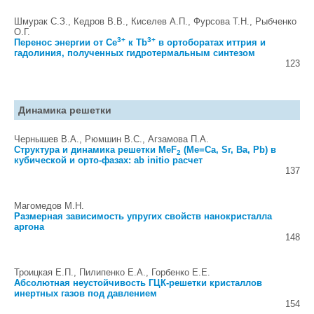
Шмурак С.З., Кедров В.В., Киселев А.П., Фурсова Т.Н., Рыбченко
О.Г.
3+
3+
Перенос энергии от Ce
к Tb
в ортоборатах иттрия и
гадолиния, полученных гидротермальным синтезом
123
Динамика решетки
Чернышев В.А., Рюмшин В.С., Агзамова П.А.
Структура и динамика решетки MeF
(Me=Ca, Sr, Ba, Pb) в
2
кубической и орто-фазах: ab initio расчет
137
Магомедов М.Н.
Размерная зависимость упругих свойств нанокристалла
аргона
148
Троицкая Е.П., Пилипенко Е.А., Горбенко Е.Е.
Абсолютная неустойчивость ГЦК-решетки кристаллов
инертных газов под давлением
154