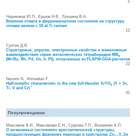
5
Черненков Ю.П., Ершов Н.В., Лукшина В.А.
Влияние отжига в ферромагнитном состоянии на структуру
сплава железа с 18 at.% галлия
12
Суетин Д.В.
Структурные, упругие, электронные свойства и межатомные
взаимодействия серии металлических тетраборидов MB
4
(M=Ru, Rh, Pd, Os, Ir, Pt), полученные из FLAPW-GGA-расчетов
22
Nazemi N., Ahmadian F.
Half-metallic characteristic in the new full-Heusler SrYO
(Y = Sc,
2
*
Ti, V and Cr)
41
Полупроводники
Максимов В.И., Максимова Е.Н., Суркова Т.П., Вохмянин А.П.
О возможных состояниях кристаллической структуры,
предшествующих фазовому переходу в кристаллах Zn
V
Se
1-x
x