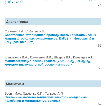
(0.01≤ x≤0.10)
42
Диэлектрики
Сорокин Н.И., Соболев Б.П.
Собственная фтор-ионная проводимость кристаллических
матриц фторидных супериоников: BaF
(тип флюорита) и
2
LaF
(тип тисонита)
3
53
Шаповалов В.А., Кононенко В.В., Шавров В.Г., Каманцев А.П.
Магнитострикция пленок граната (YSmLuCa)
(FeGa)
O
3
5
12
методом низкочастотной восприимчивости
59
Магнетизм
Борич М.А., Савченко С.П., Танкеев А.П.
Связанные магнитостатические электронно-ядерные
колебания в магнитных материалах
62