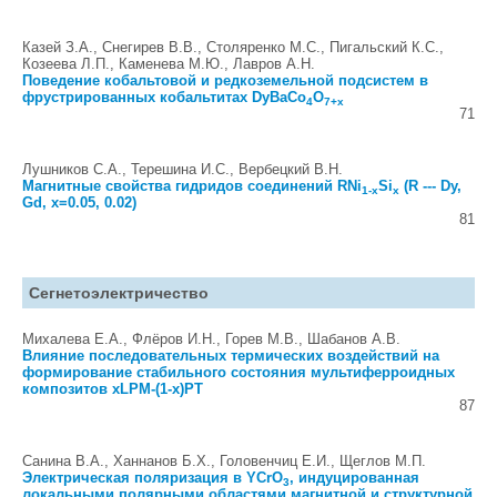
Казей З.А., Снегирев В.В., Столяренко М.С., Пигальский К.С.,
Козеева Л.П., Каменева М.Ю., Лавров А.Н.
Поведение кобальтовой и редкоземельной подсистем в
фрустрированных кобальтитах DyBaCo
O
4
7+x
71
Лушников С.А., Терешина И.С., Вербецкий В.Н.
Магнитные свойства гидридов соединений RNi
Si
(R --- Dy,
1-x
x
Gd, x=0.05, 0.02)
81
Сегнетоэлектричество
Михалева Е.А., Флёров И.Н., Горев М.В., Шабанов А.В.
Влияние последовательных термических воздействий на
формирование стабильного состояния мультиферроидных
композитов xLPM-(1-x)PT
87
Санина В.А., Ханнанов Б.Х., Головенчиц Е.И., Щеглов М.П.
Электрическая поляризация в YCrO
, индуцированная
3
локальными полярными областями магнитной и структурной