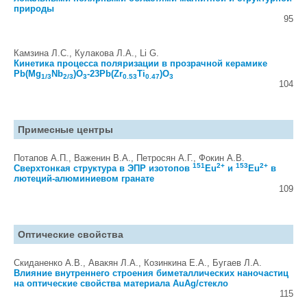
природы
95
Камзина Л.С., Кулакова Л.А., Li G.
Кинетика процесса поляризации в прозрачной керамике
Pb(Mg
Nb
)O
-23Pb(Zr
Ti
)O
1/3
2/3
3
0.53
0.47
3
104
Примесные центры
Потапов А.П., Важенин В.А., Петросян А.Г., Фокин А.В.
151
2+
153
2+
Cверхтонкая структура в ЭПР изотопов
Eu
и
Eu
в
лютеций-алюминиевом гранате
109
Оптические свойства
Скиданенко А.В., Авакян Л.А., Козинкина Е.А., Бугаев Л.А.
Влияние внутреннего строения биметаллических наночастиц
на оптические свойства материала AuAg/стекло
115