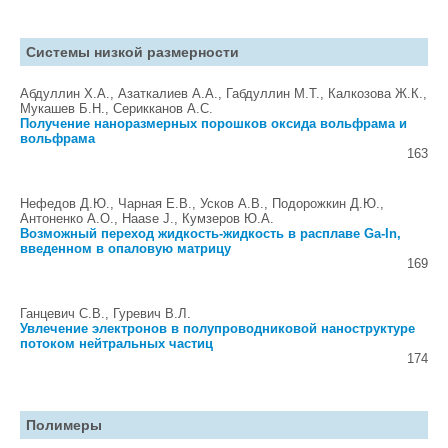
Системы низкой размерности
Абдуллин Х.А., Азаткалиев А.А., Габдуллин М.Т., Калкозова Ж.К.,
Мукашев Б.Н., Серикканов А.С.
Получение наноразмерных порошков оксида вольфрама и
вольфрама
163
Нефедов Д.Ю., Чарная Е.В., Усков А.В., Подорожкин Д.Ю.,
Антоненко А.О., Haase J., Кумзеров Ю.А.
Возможный переход жидкость-жидкость в расплаве Ga-In,
введенном в опаловую матрицу
169
Ганцевич С.В., Гуревич В.Л.
Увлечение электронов в полупроводниковой наноструктуре
потоком нейтральных частиц
174
Полимеры