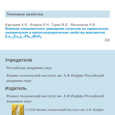
Тепловые свойства
Карташев А.В., Флёров И.Н., Горев М.В., Михашенок Н.В.
Влияние изовалентного замещения катионов на термические,
калорические и магнетокалорические свойства манганитов
(La
Eu
)
Pb
MnO
1-y
y
0.7
0.3
3
200
Учредители
Российская академия наук
Физико-технический институт им. А.Ф.Иоффе Российской
академии наук
Издатель
Физико-технический институт им. А.Ф.Иоффе Российской
академии наук
© 2026
Физико-технический институт им. А.Ф. Иоффе