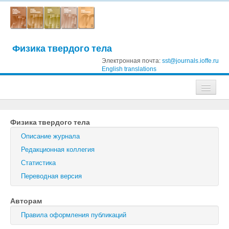
Физика твердого тела
Электронная почта:
sst@journals.ioffe.ru
English translations
Журналы
Физика твердого тела
Журнал технической физики
Описание журнала
Письма в Журнал технической физики
Редакционная коллегия
Статистика
Физика твердого тела
Переводная версия
Физика и техника полупроводников
Авторам
Оптика и спектроскопия
Правила оформления публикаций
Поиск