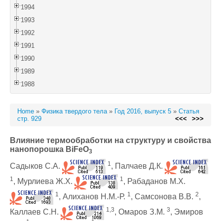
1994
1993
1992
1991
1990
1989
1988
Home
»
Физика твердого тела
»
Год 2016, выпуск 5
»
Статья
стр. 929
<<<
>>>
Влияние термообработки на структуру и свойства
нанопорошка BiFeO
3
1
Садыков С.А.
, Палчаев Д.К.
1
1
, Мурлиева Ж.Х.
, Рабаданов М.Х.
1
1
2
, Алиханов Н.М.-Р.
, Самсонова В.В.
,
1,3
3
Каллаев С.Н.
, Омаров З.М.
, Эмиров