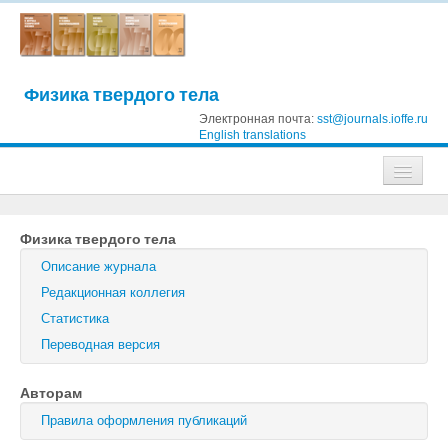
Физика твердого тела
Электронная почта:
sst@journals.ioffe.ru
English translations
Журналы
Физика твердого тела
Журнал технической физики
Описание журнала
Письма в Журнал технической физики
Редакционная коллегия
Статистика
Физика твердого тела
Переводная версия
Физика и техника полупроводников
Авторам
Оптика и спектроскопия
Правила оформления публикаций
Поиск