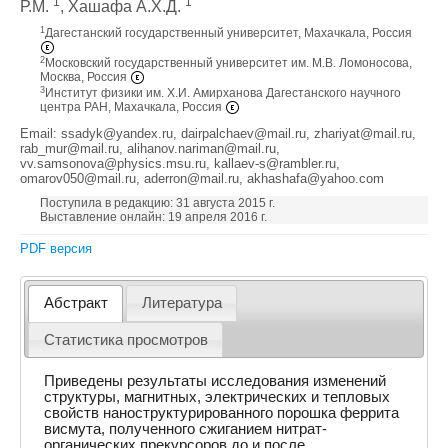
1
1
Р.М.
, Хашафа А.Х.Д.
1
Дагестанский государственный университет, Махачкала, Россия
2
Московский государственный университет им. М.В. Ломоносова,
Москва, Россия
3
Институт физики им. Х.И. Амирханова Дагестанского научного
центра РАН, Махачкала, Россия
Email: ssadyk@yandex.ru, dairpalchaev@mail.ru, zhariyat@mail.ru,
rab_mur@mail.ru, alihanov.nariman@mail.ru,
vv.samsonova@physics.msu.ru, kallaev-s@rambler.ru,
omarov050@mail.ru, aderron@mail.ru, akhashafa@yahoo.com
Поступила в редакцию: 31 августа 2015 г.
Выставление онлайн: 19 апреля 2016 г.
PDF версия
Абстракт
Литература
Статистика просмотров
Приведены результаты исследования изменений
структуры, магнитных, электрических и тепловых
свойств наноструктурированного порошка феррита
висмута, полученного сжиганием нитрат-
органических прекурсоров до и после