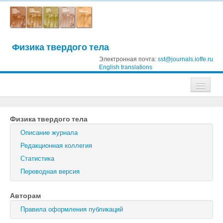
Физика твердого тела
Электронная почта:
sst@journals.ioffe.ru
English translations
Журналы
Физика твердого тела
Журнал технической физики
Описание журнала
Письма в Журнал технической физики
Редакционная коллегия
Статистика
Физика твердого тела
Переводная версия
Физика и техника полупроводников
Авторам
Оптика и спектроскопия
Правила оформления публикаций
Поиск