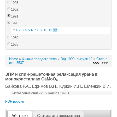
1993
1992
1991
1990
1
2
3
4
5
6
7
8
9
10
11
12
1989
1988
Home
»
Физика твердого тела
»
Год 1990, выпуск 12
»
Статья
стр. 3537
<<<
>>>
ЭПР и спин-решеточная релаксация урана в
монокристаллах CaMoO
4
Байкова Р.А.
, Ефимов В.Н.
, Куркин И.Н.
, Шленкин В.И.
Выставление онлайн: 19 ноября 1990 г.
PDF версия
Абстракт
Статистика просмотров