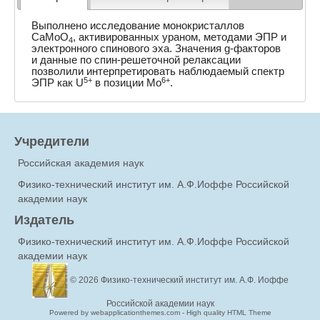
Выполнено исследование монокристаллов
CaMoO
, активированных ураном, методами ЭПР и
4
электронного спинового эха. Значения g-факторов
и данные по спин-решеточной релаксации
позволили интерпретировать наблюдаемый спектр
5+
6+
ЭПР как U
в позиции Mo
.
Учредители
Российская академия наук
Физико-технический институт им. А.Ф.Иоффе Российской
академии наук
Издатель
Физико-технический институт им. А.Ф.Иоффе Российской
академии наук
© 2026
Физико-технический институт им. А.Ф. Иоффе
Российской академии наук
Powered by webapplicationthemes.com - High quality HTML Theme