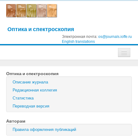
Оптика и спектроскопия
Электронная почта:
os@journals.ioffe.ru
English translations
Журналы
Оптика и спектроскопия
Журнал технической физики
Описание журнала
Письма в Журнал технической физики
Редакционная коллегия
Статистика
Физика твердого тела
Переводная версия
Физика и техника полупроводников
Авторам
Оптика и спектроскопия
Правила оформления публикаций
Поиск