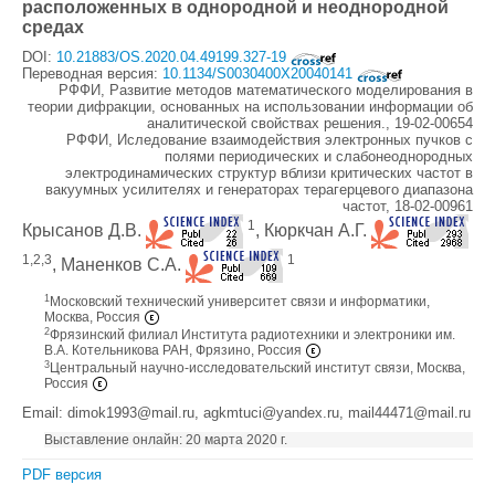
расположенных в однородной и неоднородной
средах
DOI:
10.21883/OS.2020.04.49199.327-19
Переводная версия:
10.1134/S0030400X20040141
РФФИ, Развитие методов математического моделирования в
теории дифракции, основанных на использовании информации об
аналитической свойствах решения., 19-02-00654
РФФИ, Иследование взаимодействия электронных пучков с
полями периодических и слабонеоднородных
электродинамических структур вблизи критических частот в
вакуумных усилителях и генераторах терагерцевого диапазона
частот, 18-02-00961
1
Крысанов Д.В.
, Кюркчан А.Г.
1,2,3
1
, Маненков С.А.
1
Московский технический университет связи и информатики,
Москва, Россия
2
Фрязинский филиал Института радиотехники и электроники им.
В.А. Котельникова РАН, Фрязино, Россия
3
Центральный научно-исследовательский институт связи, Москва,
Россия
Email: dimok1993@mail.ru, agkmtuci@yandex.ru, mail44471@mail.ru
Выставление онлайн: 20 марта 2020 г.
PDF версия