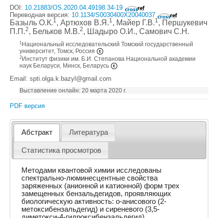
DOI:
10.21883/OS.2020.04.49198.34-19
Переводная версия:
10.1134/S0030400X20040037
1
1
1
Базыль О.К.
, Артюхов В.Я.
, Майер Г.В.
, Першукевич
2
2
П.П.
, Бельков М.В.
, Шадыро О.И.
, Самович С.Н.
1
Национальный исследовательский Томский государственный
университет, Томск, Россия
2
Институт физики им. Б.И. Степанова Национальной академии
наук Беларуси, Минск, Беларусь
Email: spti.olga.k.bazyl@gmail.com
Выставление онлайн: 20 марта 2020 г.
PDF версия
Абстракт
Литература
Статистика просмотров
Методами квантовой химии исследованы
спектрально-люминесцентные свойства
заряженных (анионной и катионной) форм трех
замещенных бензальдегидов, проявляющих
биологическую активность: o-анисового (2-
метоксибензальдегид) и сиреневого (3,5-
диметокси-4-гидроксибензальдегид)