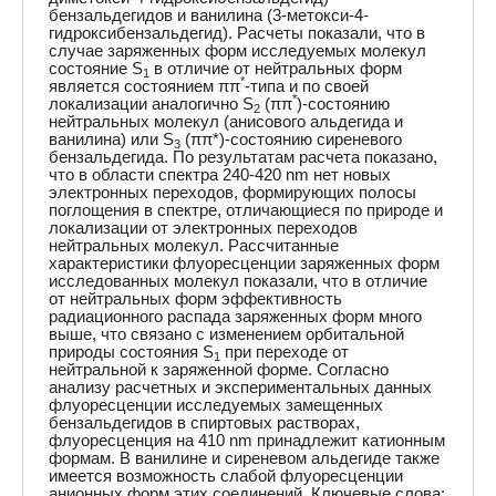
бензальдегидов и ванилина (3-метокси-4-
гидроксибензальдегид). Расчеты показали, что в
случае заряженных форм исследуемых молекул
состояние S
в отличие от нейтральных форм
1
*
является состоянием ππ
-типа и по своей
*
локализации аналогично S
(ππ
)-состоянию
2
нейтральных молекул (анисового альдегида и
ванилина) или S
(ππ*)-состоянию сиреневого
3
бензальдегида. По результатам расчета показано,
что в области спектра 240-420 nm нет новых
электронных переходов, формирующих полосы
поглощения в спектре, отличающиеся по природе и
локализации от электронных переходов
нейтральных молекул. Рассчитанные
характеристики флуоресценции заряженных форм
исследованных молекул показали, что в отличие
от нейтральных форм эффективность
радиационного распада заряженных форм много
выше, что связано с изменением орбитальной
природы состояния S
при переходе от
1
нейтральной к заряженной форме. Согласно
анализу расчетных и экспериментальных данных
флуоресценции исследуемых замещенных
бензальдегидов в спиртовых растворах,
флуоресценция на 410 nm принадлежит катионным
формам. В ванилине и сиреневом альдегиде также
имеется возможность слабой флуоресценции
анионных форм этих соединений. Ключевые слова: