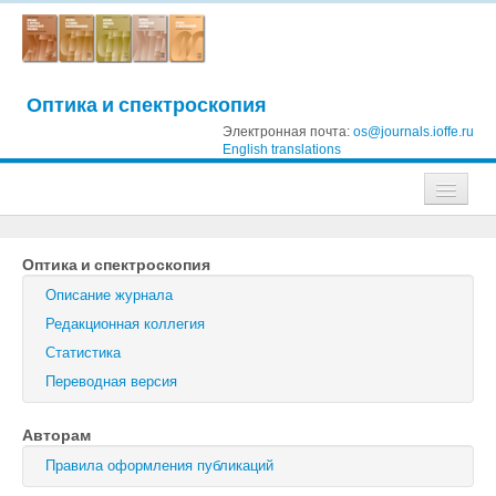
Оптика и спектроскопия
Электронная почта:
os@journals.ioffe.ru
English translations
Журналы
Оптика и спектроскопия
Журнал технической физики
Описание журнала
Письма в Журнал технической физики
Редакционная коллегия
Статистика
Физика твердого тела
Переводная версия
Физика и техника полупроводников
Авторам
Оптика и спектроскопия
Правила оформления публикаций
Поиск