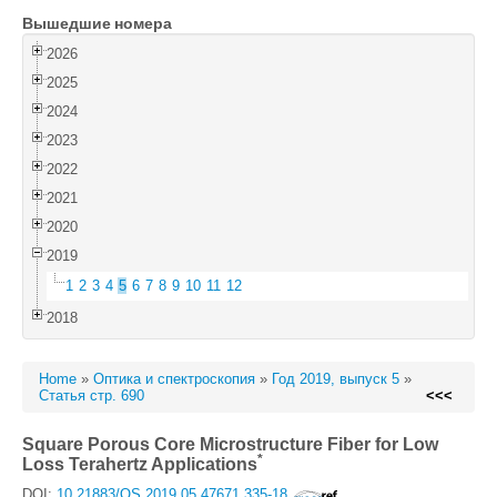
Вышедшие номера
Войти
2026
2025
2024
2023
2022
2021
2020
2019
1
2
3
4
5
6
7
8
9
10
11
12
2018
Home
»
Оптика и спектроскопия
»
Год 2019, выпуск 5
»
Статья стр. 690
<<<
Square Porous Core Microstructure Fiber for Low
*
Loss Terahertz Applications
DOI:
10.21883/OS.2019.05.47671.335-18