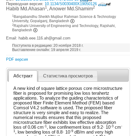
Переводная версия:
10.1134/S0030400X19050126
1
2
Habib Md.Ahasan
, Anower Md.Shamim
1
Bangabandhu Sheikh Mujibur Rahman Science & Technology
University, Gopalganj, Bangladesh
2
Rajshahi University of Engineering and Technology, Rajshahi,
Bangladesh
Email: habib.eee.116.ah@gmail.com
Поступила в редакцию: 20 ноября 2018 г.
Выставление онлайн: 19 апреля 2019 г.
PDF версия
Абстракт
Статистика просмотров
A new kind of square lattice porous core microstructure
fiber is proposed for promising low loss terahertz
applications. To analyze the guiding characteristics of
proposed fiber Finite Element Method (FEM) based
Comsol V4.2 software is used. The proposed fiber
structure is very simple and easy to realize. The
numerical results ensures that this proposed
microstructure fiber exhibits low effective absorption
-1
-3
-
loss of 0.06 cm
, low confinement loss of 9.2· 10
cm
1
-9
, low bending loss of 8.8· 10
dB/m and very high