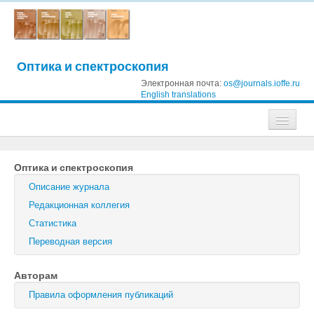
Оптика и спектроскопия
Электронная почта:
os@journals.ioffe.ru
English translations
Журналы
Оптика и спектроскопия
Журнал технической физики
Описание журнала
Письма в Журнал технической физики
Редакционная коллегия
Статистика
Физика твердого тела
Переводная версия
Физика и техника полупроводников
Авторам
Оптика и спектроскопия
Правила оформления публикаций
Поиск