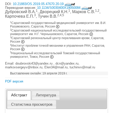
DOI:
10.21883/OS.2019.05.47670.20-19
Переводная версия:
10.1134/S0030400X19050084
1
1
1,2
Дубровский В.А.
, Дворецкий К.Н.
, Марков С.В.
,
3
2,4,5
Карпочева Е.П.
, Тучин В.В.
1
Саратовский государственный медицинский университет им. В.И.
Разумовского, Саратов, Россия
2
Саратовский национальный исследовательский государственный
университет им. Н.Г. Чернышевского, Саратов, Россия
3
Саратовский региональный центр переливания крови, Саратов,
Россия
4
Институт проблем точной механики и управления РАН, Саратов,
Россия
5
Национальный исследовательский Томский государственный
университет, Томск, Россия
Email: doubrovski43@yandex.ru , dcn@yandex.ru,
markovsergeyv@inbox.ru, Elen34@mail.ru, tuchinvv@mail.ru
Выставление онлайн: 19 апреля 2019 г.
PDF версия
Абстракт
Литература
Статистика просмотров