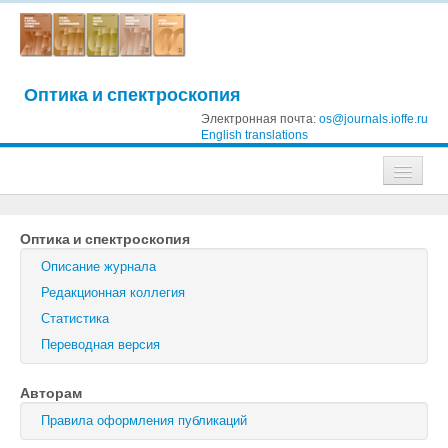
Оптика и спектроскопия
Электронная почта:
os@journals.ioffe.ru
English translations
Журналы
Оптика и спектроскопия
Журнал технической физики
Описание журнала
Письма в Журнал технической физики
Редакционная коллегия
Статистика
Физика твердого тела
Переводная версия
Физика и техника полупроводников
Авторам
Оптика и спектроскопия
Правила оформления публикаций
Поиск