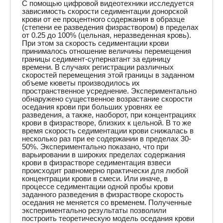
С помощью цифровой видеотехники исследуется
зависимость скорости седиментации донорской
крови от ее процентного содержания в образце
(степени ее разведения физраствором) в пределах
от 0.25 до 100% (цельная, неразведенная кровь).
При этом за скорость седиментации крови
принималось отношение величины перемещения
границы седимент-супернатант за единицу
времени. В случаях регистрации различных
скоростей перемещения этой границы в заданном
объеме кюветы производилось их
пространственное усреднение. Экспериментально
обнаружено существенное возрастание скорости
оседания крови при больших уровнях ее
разведения, а также, наоборот, при концентрациях
крови в физрастворе, близких к цельной. В то же
время скорость седиментации крови снижалась в
несколько раз при ее содержании в пределах 30-
50%. Экспериментально показано, что при
варьировании в широких пределах содержания
крови в физрастворе седиментация взвеси
происходит равномерно практически для любой
концентрации крови в смеси. Или иначе, в
процессе седиментации одной пробы крови
заданного разведения в физрастворе скорость
оседания не меняется со временем. Полученные
экспериментально результаты позволили
построить теоретическую модель оседания крови