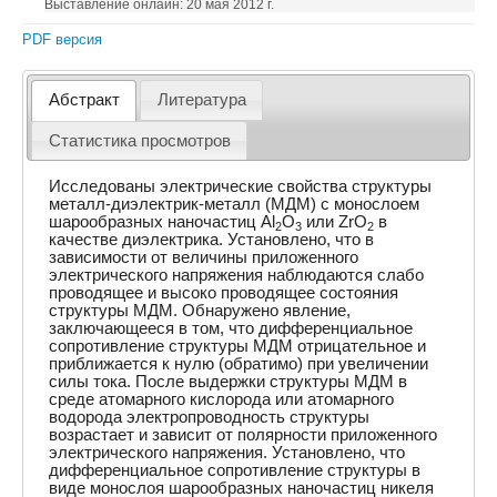
Выставление онлайн: 20 мая 2012 г.
PDF версия
Абстракт
Литература
Статистика просмотров
Исследованы электрические свойства структуры
металл-диэлектрик-металл (МДМ) с монослоем
шарообразных наночастиц Al
O
или ZrO
в
2
3
2
качестве диэлектрика. Установлено, что в
зависимости от величины приложенного
электрического напряжения наблюдаются слабо
проводящее и высоко проводящее состояния
структуры МДМ. Обнаружено явление,
заключающееся в том, что дифференциальное
сопротивление структуры МДМ отрицательное и
приближается к нулю (обратимо) при увеличении
силы тока. После выдержки структуры МДМ в
среде атомарного кислорода или атомарного
водорода электропроводность структуры
возрастает и зависит от полярности приложенного
электрического напряжения. Установлено, что
дифференциальное сопротивление структуры в
виде монослоя шарообразных наночастиц никеля