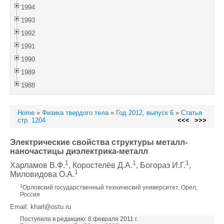
1994
1993
1992
1991
1990
1989
1988
Home
»
Физика твердого тела
»
Год 2012, выпуск 6
»
Статья
стр. 1204
<<<
>>>
Электрические свойства структуры металл-
наночастицы диэлектрика-металл
1
1
1
Харламов В.Ф.
, Коростелёв Д.А.
, Богораз И.Г.
,
1
Миловидова О.А.
1
Орловский государственный технический университет, Орел,
Россия
Email: kharl@ostu.ru
Поступила в редакцию: 8 февраля 2011 г.