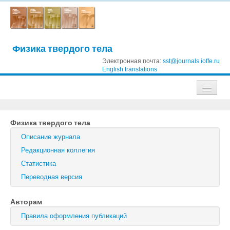
Физика твердого тела
Электронная почта:
sst@journals.ioffe.ru
English translations
Журналы
Физика твердого тела
Журнал технической физики
Описание журнала
Письма в Журнал технической физики
Редакционная коллегия
Статистика
Физика твердого тела
Переводная версия
Физика и техника полупроводников
Авторам
Оптика и спектроскопия
Правила оформления публикаций
Поиск