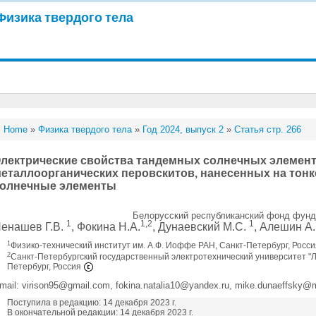
Физика твердого тела
Home
»
Физика твердого тела
»
Год 2024, выпуск 2
»
Статья стр. 266
лектрические свойства тандемных солнечных элемент
еталлоорганических перовскитов, нанесенных на то
олнечные элементы
Белорусский республиканский фонд фун
1
1,2
1
енашев Г.В.
, Фокина Н.А.
, Дунаевский М.С.
, Алешин А
1
Физико-технический институт им. А.Ф. Иоффе РАН, Санкт-Петербург, Росс
2
Санкт-Петербургский государственный электротехнический университет "ЛЭ
Петербург, Россия
mail: virison95@gmail.com, fokina.natalia10@yandex.ru, mike.dunaeffsky@mail
Поступила в редакцию: 14 декабря 2023 г.
В окончательной редакции: 14 декабря 2023 г.