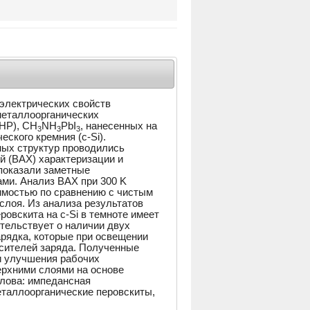
электрических свойств
металлоорганических
OHP), CH
NH
PbI
, нанесенных на
3
3
3
ского кремния (c-Si).
ных структур проводились
й (ВАХ) характеризации и
показали заметные
ми. Анализ ВАХ при 300 K
имостью по сравнению с чистым
слоя. Из анализа результатов
ровскита на c-Si в темноте имеет
етельствует о наличии двух
арядка, которые при освещении
осителей заряда. Полученные
и улучшения рабочих
ерхними слоями на основе
лова: импедансная
еталлоорганические перовскиты,