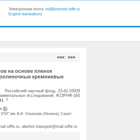
Электронная почта:
sst@journals.ioffe.ru
English translations
<<<
>>>
ов на основе пленок
нкопленочные кремниевые
Российский научный фонд, 23-42-10029
даментальных исследований, Ф23РНФ-160
1
.Н.
ия
ТИ" им. В.И. Ульянова (Ленина), Санкт-
.ioffe.ru, aleshin.transport@mail.ioffe.ru