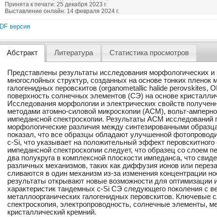
Принята к печати: 25 декабря 2023 г.
Выставление онлайн: 14 февраля 2024 г.
DF версия
Абстракт
Литература
Статистика просмотров
Представлены результаты исследования морфологических и 
многослойных структур, созданных на основе тонких пленок 
галогенидных перовскитов (organometallic halide perovskites, 
поверхность солнечных элементов (СЭ) на основе кристалличе
Исследования морфологии и электрических свойств получен
методами атомно-силовой микроскопии (АСМ), вольт-амперно
импедансной спектроскопии. Результаты АСМ исследований 
морфологические различия между синтезированными образца
показал, что все образцы обладают улучшенной фотопровод
c-Si, что указывает на положительный эффект перовскитного 
импедансной спектроскопии следует, что образец со слоем пе
два полукруга в комплексной плоскости импеданса, что свид
различных механизмов, таких как диффузия ионов или перез
сливаются в один механизм из-за изменения концентрации н
результаты открывают новые возможности для оптимизации 
характеристик тандемных c-Si СЭ следующего поколения с в
металлоорганических галогенидных перовскитов. Ключевые с
спектроскопия, электропроводность, солнечные элементы, м
кристаллический кремний.