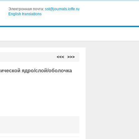
Электронная почта:
sst@journals.ioffe.ru
English translations
<<<
>>>
ической ядро/слой/оболочка