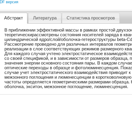
DF версия
Абстракт
Литература
Статистика просмотров
B приближении эффективной массы в рамках простой двухзо
теоретическирассмотрены состояния носителей заряда в кв
цилиндрической ядро/слой/оболочка-гетероструктуры beta-Cd
Рассмотрение проведено для различных интервалов геометри
реализации в слое соответствующих режимов размерного ква
Для каждого случая учтено электростатическое взаимодейст
со своей спецификой, и в зависимости от размеров образца,
значения энергии основного состояния пары. В каждом случ
оптические перeходы в образце и фотолюминесценция. Показ
случае учет электростатического взаимодействия приводит 
межзонного поглощения и люменесценции в коротковолновую 
частоты определяется геометрическими размерами образца. 
оболочка, экситон, межзонное поглощение, люминесценция.