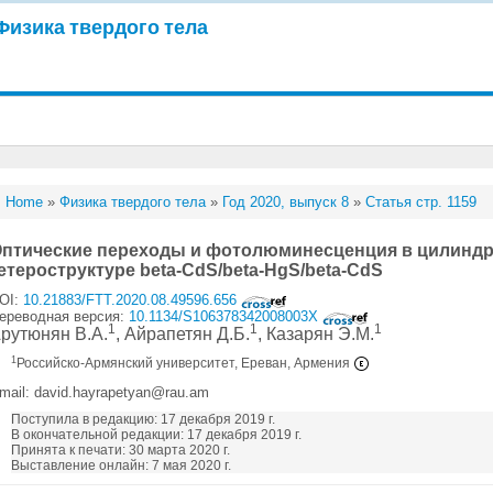
Физика твердого тела
Home
»
Физика твердого тела
»
Год 2020, выпуск 8
»
Статья стр. 1159
птические переходы и фотолюминесценция в цилиндр
етероструктуре beta-CdS/beta-HgS/beta-CdS
OI:
10.21883/FTT.2020.08.49596.656
ереводная версия:
10.1134/S106378342008003X
1
1
1
рутюнян В.А.
, Айрапетян Д.Б.
, Казарян Э.М.
1
Российско-Армянский университет, Ереван, Армения
mail: david.hayrapetyan@rau.am
Поступила в редакцию: 17 декабря 2019 г.
В окончательной редакции: 17 декабря 2019 г.
Принята к печати: 30 марта 2020 г.
Выставление онлайн: 7 мая 2020 г.