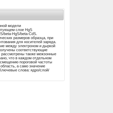
нной модели
антующем слое HgS
S/beta-HgS/beta-CdS.
ческих размеров образца, при
нтования для носителей заряда.
вие между электроном и дыркой
 получены соответствующие
ае рассмотрены также межзонные
ано, что в каждом отдельном
к смещению пороговой частоты
область, а сaмо значение
Ключевые слова: ядро/слой/