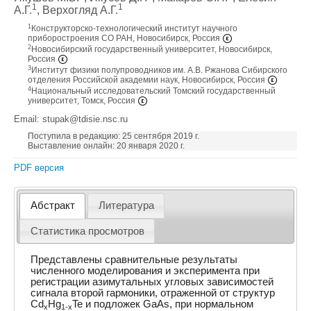
1
1
А.Г.
, Верхогляд А.Г.
1
Конструкторско-технологический институт научного
приборостроения СО РАН, Новосибирск, Россия
2
Новосибирский государственный университет, Новосибирск,
Россия
3
Институт физики полупроводников им. А.В. Ржанова Сибирского
отделения Российской академии наук, Новосибирск, Россия
4
Национальный исследовательский Томский государственный
университет, Томск, Россия
Email: stupak@tdisie.nsc.ru
Поступила в редакцию: 25 сентября 2019 г.
Выставление онлайн: 20 января 2020 г.
PDF версия
Абстракт
Литература
Статистика просмотров
Представлены сравнительные результаты
численного моделирования и эксперимента при
регистрации азимутальных угловых зависимостей
сигнала второй гармоники, отраженной от структур
Cd
Hg
Te и подложек GaAs, при нормальном
x
1-x