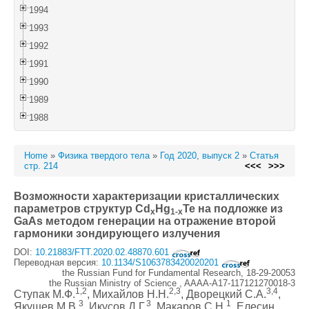
1994
1993
1992
1991
1990
1989
1988
Home
»
Физика твердого тела
»
Год 2020, выпуск 2
»
Статья
стр. 214
<<<
>>>
Возможности характеризации кристаллических
параметров структур Cd
Hg
Te на подложке из
x
1-x
GaAs методом генерации на отражение второй
гармоники зондирующего излучения
DOI:
10.21883/FTT.2020.02.48870.601
Переводная версия:
10.1134/S1063783420020201
the Russian Fund for Fundamental Research, 18-29-20053
the Russian Ministry of Science , AAAA-A17-117121270018-3
1,2
2,3
3,4
Ступак М.Ф.
, Михайлов Н.Н.
, Дворецкий С.А.
,
3
3
1
Якушев М.В.
, Икусов Д.Г.
, Макаров С.Н.
, Елесин