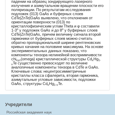
падении на образец зондирующего лазерного
излучения и азимутальном вращении плоскости его
поляризации. По результатам исследования
подложек (013) GaAs и буферных слоев
CdTe|ZnTe|GaAs выявлено, что отклонения от
ориентации поверхности (013) по
кристаллофизическим углам Theta и φ составили
o
o
1-3
у подложек GaAs и до 8
у буферных слоев
CdTe|ZnTe|GaAs, причем величину сигнала второй
гармоники от буферных слоев можно считать
обратно пропорциональной ширине рентгеновских
кривых качания на половине максимума. На основе
экспериментальных данных показано, что
компоненты тензора нелинейной восприимчивости
chi
(omega) кристаллической структуры Cd
Hg
xyz
x
1-
Te существенно превосходят по величине
x
аналогичные компоненты тензора в CdTe и GaAs.
Ключевые слова: нецентросимметричные
кристаллы класса сфалерита, вторая гармоника,
азимутальные угловые зависимости, подложки
GaAs, структуры Cd
Hg
Te.
x
1-x
Учредители
Российская академия наук