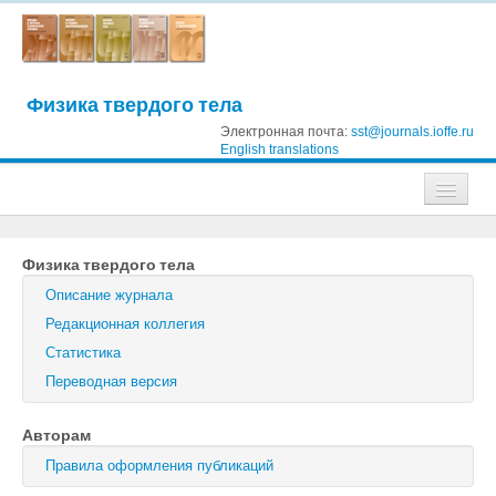
Физика твердого тела
Электронная почта:
sst@journals.ioffe.ru
English translations
Журналы
Физика твердого тела
Журнал технической физики
Описание журнала
Письма в Журнал технической физики
Редакционная коллегия
Статистика
Физика твердого тела
Переводная версия
Физика и техника полупроводников
Авторам
Оптика и спектроскопия
Правила оформления публикаций
Поиск