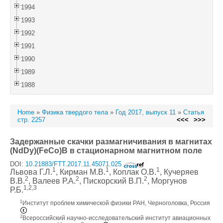
1994
1993
1992
1991
1990
1989
1988
Home
»
Физика твердого тела
»
Год 2017, выпуск 11
»
Статья
стр. 2257
<<<
>>>
Задержанные скачки размагничивания в магнитах
(NdDy)(FeCo)B в стационарном магнитном поле
DOI:
10.21883/FTT.2017.11.45071.025
1
1
1
Львова Г.Л.
, Кирман М.В.
, Коплак О.В.
, Кучеряев
2
2
2
В.В.
, Валеев Р.А.
, Пискорский В.П.
, Моргунов
1,2,3
Р.Б.
1
Институт проблем химической физики РАН, Черноголовка, Россия
2
Всероссийский научно-исследовательский институт авиационных