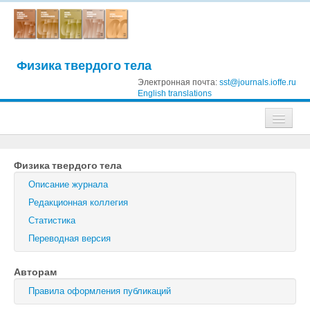
Физика твердого тела
Электронная почта:
sst@journals.ioffe.ru
English translations
Журналы
Физика твердого тела
Журнал технической физики
Описание журнала
Письма в Журнал технической физики
Редакционная коллегия
Статистика
Физика твердого тела
Переводная версия
Физика и техника полупроводников
Авторам
Оптика и спектроскопия
Правила оформления публикаций
Поиск