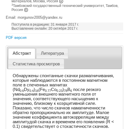
материалов, Москва, Россия
3
Тамбовский государственный технический университет, Тамбов,
Россия
Email: morgunov2005@yandex.ru
Поступила в редакцию: 31 января 2017 г.
Выставление онлайн: 20 октября 2017 г.
PDF версия
Абстракт
Литература
Статистика просмотров
Обнаружены спонтанные скачки размагничивания,
которые наблюдаются в постоянном магнитном
поле в спеченных магнитах
(Nd
Dy
)
(Fe
Co
)
B
после резкого
0.6
0.4
16
0.77
0.23
78
6
уменьшения внешнего магнитного поля от
значения, соответствующего насыщению к
значению, близкому к коэрцитивной силе.
Показано, что число скачков намагниченности
обратно пропорционально их амплитуде. Малое
значение коэффициента автокорреляции между
амплитудой скачка и временем его появления (R <
0.1) свидетельствует о стохастичности скачков.