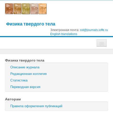
Физика твердого тела
Электронная почта:
sst@journals.ioffe.ru
English translations
Журналы
Физика твердого тела
Журнал технической физики
Описание журнала
Письма в Журнал технической физики
Редакционная коллегия
Статистика
Физика твердого тела
Переводная версия
Физика и техника полупроводников
Авторам
Оптика и спектроскопия
Правила оформления публикаций
Поиск