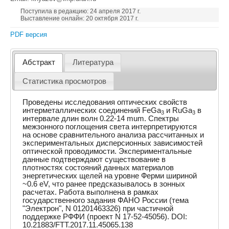
Поступила в редакцию: 24 апреля 2017 г.
Выставление онлайн: 20 октября 2017 г.
PDF версия
Абстракт
Литература
Статистика просмотров
Проведены исследования оптических свойств
интерметаллических соединений FeGa
и RuGa
в
3
3
интервале длин волн 0.22-14 mum. Спектры
межзонного поглощения света интерпретируются
на основе сравнительного анализа рассчитанных и
экспериментальных дисперсионных зависимостей
оптической проводимости. Экспериментальные
данные подтверждают существование в
плотностях состояний данных материалов
энергетических щелей на уровне Ферми шириной
~0.6 eV, что ранее предсказывалось в зонных
расчетах. Работа выполнена в рамках
государственного задания ФАНО России (тема
"Электрон", N 01201463326) при частичной
поддержке РФФИ (проект N 17-52-45056). DOI:
10.21883/FTT.2017.11.45065.138