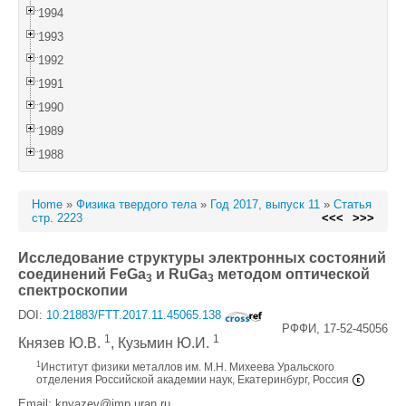
1994
1993
1992
1991
1990
1989
1988
Home
»
Физика твердого тела
»
Год 2017, выпуск 11
»
Статья
стр. 2223
<<<
>>>
Исследование структуры электронных состояний
соединений FeGa
и RuGa
методом оптической
3
3
спектроскопии
DOI:
10.21883/FTT.2017.11.45065.138
РФФИ, 17-52-45056
1
1
Князев Ю.В.
, Кузьмин Ю.И.
1
Институт физики металлов им. М.Н. Михеева Уральского
отделения Российской академии наук, Екатеринбург, Россия
Email: knyazev@imp.uran.ru