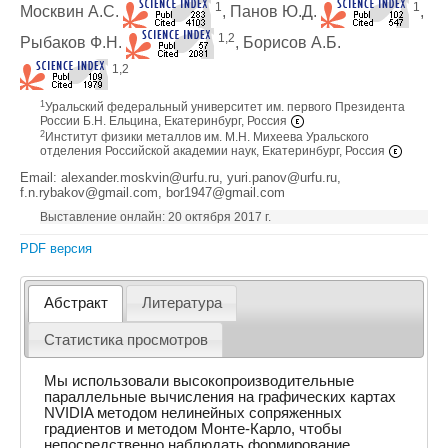
1
1
Москвин А.С.
, Панов Ю.Д.
,
1,2
Рыбаков Ф.Н.
, Борисов А.Б.
1,2
1
Уральский федеральный университет им. первого Президента
России Б.Н. Ельцина, Екатеринбург, Россия
2
Институт физики металлов им. М.Н. Михеева Уральского
отделения Российской академии наук, Екатеринбург, Россия
Email: alexander.moskvin@urfu.ru, yuri.panov@urfu.ru,
f.n.rybakov@gmail.com, bor1947@gmail.com
Выставление онлайн: 20 октября 2017 г.
PDF версия
Абстракт
Литература
Статистика просмотров
Мы использовали высокопроизводительные
параллельные вычисления на графических картах
NVIDIA методом нелинейных сопряженных
градиентов и методом Монте-Карло, чтобы
непосредственно наблюдать формирование