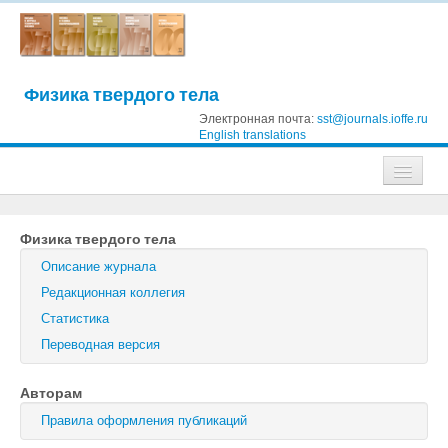
Физика твердого тела
Электронная почта:
sst@journals.ioffe.ru
English translations
Журналы
Физика твердого тела
Журнал технической физики
Описание журнала
Письма в Журнал технической физики
Редакционная коллегия
Статистика
Физика твердого тела
Переводная версия
Физика и техника полупроводников
Авторам
Оптика и спектроскопия
Правила оформления публикаций
Поиск