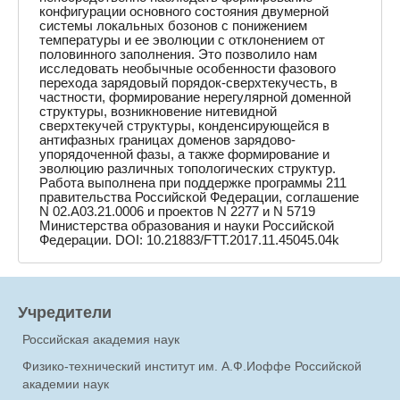
конфигурации основного состояния двумерной
системы локальных бозонов с понижением
температуры и ее эволюции с отклонением от
половинного заполнения. Это позволило нам
исследовать необычные особенности фазового
перехода зарядовый порядок-сверхтекучесть, в
частности, формирование нерегулярной доменной
структуры, возникновение нитевидной
сверхтекучей структуры, конденсирующейся в
антифазных границах доменов зарядово-
упорядоченной фазы, а также формирование и
эволюцию различных топологических структур.
Работа выполнена при поддержке программы 211
правительства Российской Федерации, соглашение
N 02.A03.21.0006 и проектов N 2277 и N 5719
Министерства образования и науки Российской
Федерации. DOI: 10.21883/FTT.2017.11.45045.04k
Учредители
Российская академия наук
Физико-технический институт им. А.Ф.Иоффе Российской
академии наук