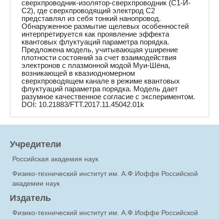
сверхпроводник-изолятор-сверхпроводник (С1-И-
С2), где сверхпроводящий электрод С2
представлял из себя тонкий нанопровод.
Обнаруженное размытие щелевых особенностей
интерпретируется как проявление эффекта
квантовых флуктуаций параметра порядка.
Предложена модель, учитывающая уширение
плотности состояний за счет взаимодействия
электронов с плазмонной модой Муи-Шёна,
возникающей в квазиодномерном
сверхпроводящем канале в режиме квантовых
флуктуаций параметра порядка. Модель дает
разумное качественное согласие с экспериментом.
DOI: 10.21883/FTT.2017.11.45042.01k
Учредители
Российская академия наук
Физико-технический институт им. А.Ф.Иоффе Российской
академии наук
Издатель
Физико-технический институт им. А.Ф.Иоффе Российской