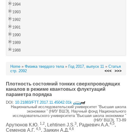
1994
1993
1992
1991
1990
1989
1988
Home
»
Физика твердого тела
»
Год 2017, выпуск 11
»
Статья
стр. 2092
<<<
>>>
Плотность состояний тонких сверхпроводящих
каналов в режиме квантовых флуктуаций
параметра порядка
DOI:
10.21883/FTT.2017.11.45042.01k
Национальный исследовательский университет “Высшая школа
экономики ” (НИУ ВШЭ), Научный фонд Национального
исследовательского университета “Высшая школа экономики ”
(НИУ ВШЭ), ТЗ-89
1,2
3
4,5
Арутюнов К.Ю.
, Lehtinen J.S.
, Радкевич А.А.
,
4,5
4,6
Семенов А.Г.
, Заикин А.Д.