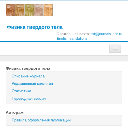
Физика твердого тела
Электронная почта:
sst@journals.ioffe.ru
English translations
Журналы
Физика твердого тела
Журнал технической физики
Описание журнала
Письма в Журнал технической физики
Редакционная коллегия
Статистика
Физика твердого тела
Переводная версия
Физика и техника полупроводников
Авторам
Оптика и спектроскопия
Правила оформления публикаций
Поиск