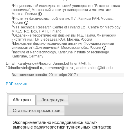
1
Национальный исследовательский университет "Высшая школа
экономики", Московский институт электроники и математики,
Москва, Россия
2
Институт физических проблем им. П.Л. Капицы РАН, Москва,
Россия
3
VTT Technical Research Centre of Finland Ltd., Centre for Metrology
MIKES, P.O. Box, F VTT, Finland
4
Отделение теоретической физики им. И.Е. Тамма, Физический
институт им. П.Н. Лебедева РАН, Москва, Россия
5
Московский физико-технический институт (Государственный
университет), Долгопрудный, Московская обл., Россия
6
Institute of Nanotechnology, Karlsruhe Institute of Technology,
Karlsruhe, Germany
Email: karutyunov@hse.ru, Janne.Lehtinen@vtt.fi,
10dradkevich@mail.ru, semenov@lpi.ru‎ , andrei.zaikin@kit.edu
Выставление онлайн: 20 октября 2017 г.
PDF версия
Абстракт
Литература
Статистика просмотров
Экспериментально исследовались вольт-
амперные характеристики туннельных контактов