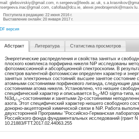
mail: glebsvirskiy@gmail.com, n.sergeeva@leeds.ac.uk, s.a.krasnikov@gmai
nsergeeva.inac@gmail.com, cafollaa@dcu.ie, alexei.preobrajenski@maxiv.l
Поступила в редакцию: 22 июня 2016 г.
Выставление онлайн: 20 января 2017 г.
DF версия
Абстракт
Литература
Статистика просмотров
Энергетические распределения и свойства занятых и свобод
плоского комплекса порфирина никеля NiP исследованы мето
фотоэмиссионной и абсорбционной спектроскопии. В результ
спектров валентной фотоэмиссии определен характер и энер
занятых электронных состояний: высшее занятое состояние 
атомными состояниями порфинового лиганда, следующие два 
состояниями атома никеля. Установлено, что низшее свободн
специфический характер и описывается b
-МО sigma-типа, 
1g
Ni3d
-состояниями и занятыми 2p-состояниями неподеленн
2
2
x
-y
азота. Этот специфический характер низшего свободного сос
донорно-акцепторной химической связи в NiP. Работа выполн
двухсторонней Программы "Российско-Германская лаборато
Российского фонда фундаментальных исследований (грант N 1
10.21883/FTT.2017.02.44063.255