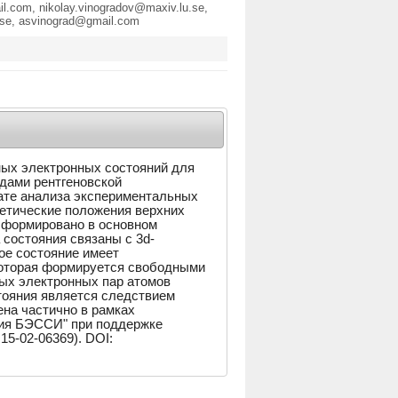
l.com, nikolay.vinogradov@maxiv.lu.se,
u.se, asvinograd@gmail.com
ных электронных состояний для
дами рентгеновской
ате анализа экспериментальных
гетические положения верхних
сформировано в основном
состояния связаны с 3d-
ое состояние имеет
которая формируется свободными
ых электронных пар атомов
тояния является следствием
ена частично в рамках
рия БЭССИ" при поддержке
5-02-06369). DOI: