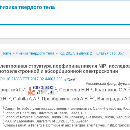
Физика твердого тела
Home
»
Физика твердого тела
»
Год 2017, выпуск 2
»
Статья стр. 357
лектронная структура порфирина никеля NiP: исследо
отоэлектронной и абсорбционной спектроскопии
OI:
10.21883/FTT.2017.02.44063.255
Российский фонд фундам
1
2
вирский Г.И.
, Сергеева Н.Н.
, Красников С.А.
5
3
1,4
Ю.Н.
, Cafolla A.A.
, Преображенский А.Б.
, Виноградов А.
1
Санкт-Петербургский государственный университет, Санкт-Петербург, Рос
2
School of Chemistry, University of Leeds, Leeds, U.K.
3
School of Physical Sciences, Dublin City University, Glasnevin, Dublin, Republic
4
MAX IV Laboratory, University of Lund, Lund, Sweden
5
Commissariat `a l'energie atomique et aux energies alternatives, Institut Nano