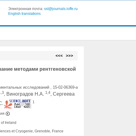
Электронная почта:
sst@journals.ioffe.ru
English translations
<<<
>>>
вание методами рентгеновской
ентальных исследований , 15-02-06369-a
1,3
1,4
, Виноградов Н.А.
, Сергеева
1
С.
сия
 of Ireland
sciences et Cryogenie, Grenoble, France