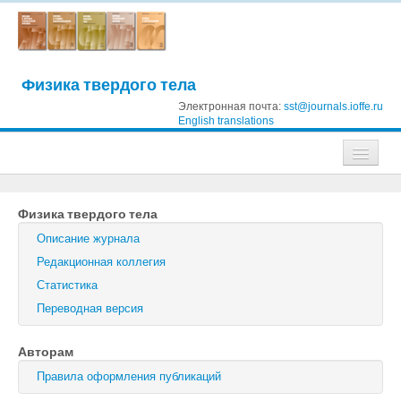
Физика твердого тела
Электронная почта:
sst@journals.ioffe.ru
English translations
Журналы
Физика твердого тела
Журнал технической физики
Описание журнала
Письма в Журнал технической физики
Редакционная коллегия
Статистика
Физика твердого тела
Переводная версия
Физика и техника полупроводников
Авторам
Оптика и спектроскопия
Правила оформления публикаций
Поиск