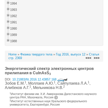
1994
1993
1992
1991
1990
1989
1988
Home
»
Физика твердого тела
»
Год 2016, выпуск 12
»
Статья
стр. 2369
<<<
>>>
Энергетический спектр электронных центров
прилипания в CuInAsS
3
DOI:
10.21883/ftt.2016.12.43857.168
1
1
1
Зобов Е.М.
, Моллаев А.Ю.
, Сайпулаева Л.А.
,
1
2
Алибеков А.Г.
, Мельникова Н.В.
1
Институт физики им. Х.И. Амирханова Дагестанского научного
центра РАН, Махачкала, Россия
2
Институт естественных наук Уральского федерального
университета, Екатеринбург, Россия