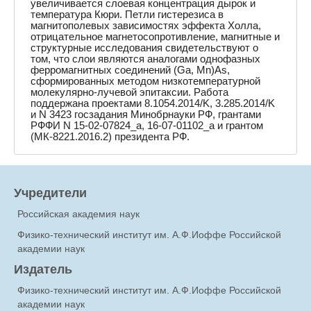
увеличивается слоевая концентрация дырок и
температура Кюри. Петли гистерезиса в
магнитополевых зависимостях эффекта Холла,
отрицательное магнетосопротивление, магнитные и
структурные исследования свидетельствуют о
том, что слои являются аналогами однофазных
ферромагнитных соединений (Ga, Mn)As,
сформированных методом низкотемпературной
молекулярно-лучевой эпитаксии. Работа
поддержана проектами 8.1054.2014/K, 3.285.2014/K
и N 3423 госзадания Минобрнауки РФ, грантами
РФФИ N 15-02-07824_а, 16-07-01102_а и грантом
(МК-8221.2016.2) президента РФ.
Учредители
Российская академия наук
Физико-технический институт им. А.Ф.Иоффе Российской
академии наук
Издатель
Физико-технический институт им. А.Ф.Иоффе Российской
академии наук