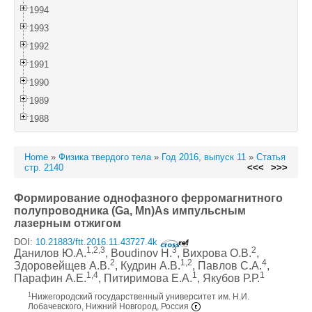
1994
1993
1992
1991
1990
1989
1988
Home
»
Физика твердого тела
»
Год 2016, выпуск 11
»
Статья
стр. 2140
<<<
>>>
Формирование однофазного ферромагнитного
полупроводника (Ga, Mn)As импульсным
лазерным отжигом
DOI:
10.21883/ftt.2016.11.43727.4k
1,2,3
3
2
Данилов Ю.А.
, Boudinov H.
, Вихрова О.В.
,
2
1,2
4
Здоровейщев А.В.
, Кудрин А.В.
, Павлов С.А.
,
1,4
1
1
Парафин А.Е.
, Питиримова Е.А.
, Якубов Р.Р.
1
Нижегородский государственный университет им. Н.И.
Лобачевского, Нижний Новгород, Россия