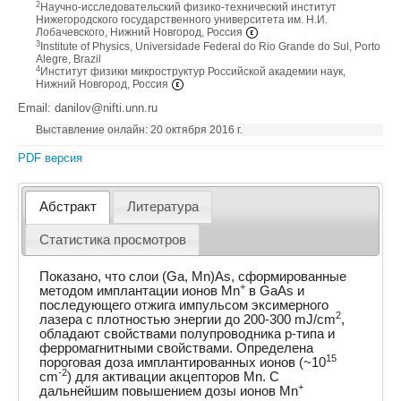
2
Научно-исследовательский физико-технический институт
Нижегородского государственного университета им. Н.И.
Лобачевского, Нижний Новгород, Россия
3
Institute of Physics, Universidade Federal do Rio Grande do Sul, Porto
Alegre, Brazil
4
Институт физики микроструктур Российской академии наук,
Нижний Новгород, Россия
Email: danilov@nifti.unn.ru
Выставление онлайн: 20 октября 2016 г.
PDF версия
Абстракт
Литература
Статистика просмотров
Показано, что слои (Ga, Mn)As, сформированные
+
методом имплантации ионов Mn
в GaAs и
последующего отжига импульсом эксимерного
2
лазера с плотностью энергии до 200-300 mJ/cm
,
обладают свойствами полупроводника p-типа и
ферромагнитными свойствами. Определена
15
пороговая доза имплантированных ионов (~10
-2
cm
) для активации акцепторов Mn. С
+
дальнейшим повышением дозы ионов Mn