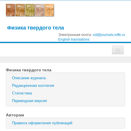
Физика твердого тела
Электронная почта:
sst@journals.ioffe.ru
English translations
Журналы
Физика твердого тела
Журнал технической физики
Описание журнала
Письма в Журнал технической физики
Редакционная коллегия
Статистика
Физика твердого тела
Переводная версия
Физика и техника полупроводников
Авторам
Оптика и спектроскопия
Правила оформления публикаций
Поиск