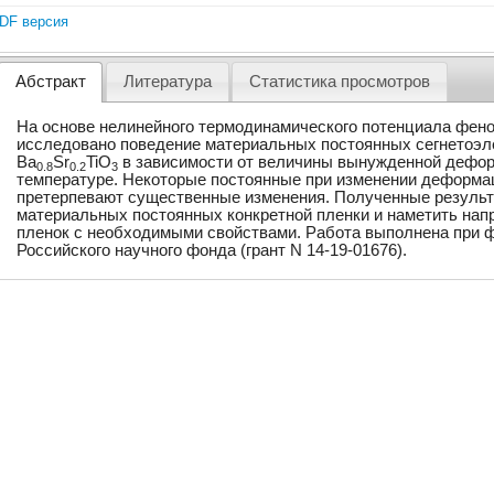
DF версия
Абстракт
Литература
Статистика просмотров
На основе нелинейного термодинамического потенциала фен
исследовано поведение материальных постоянных сегнетоэле
Ba
Sr
TiO
в зависимости от величины вынужденной дефор
0.8
0.2
3
температуре. Некоторые постоянные при изменении деформа
претерпевают существенные изменения. Полученные результ
материальных постоянных конкретной пленки и наметить нап
пленок с необходимыми свойствами. Работа выполнена при 
Российского научного фонда (грант N 14-19-01676).