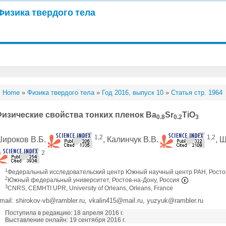
Физика твердого тела
Home
»
Физика твердого тела
»
Год 2016, выпуск 10
»
Статья стр. 1964
изические свойства тонких пленок Ba
Sr
TiO
0.8
0.2
3
1,2
1,2
ироков В.Б.
, Калинчук В.В.
, 
2
1
Федеральный исследовательский центр Южный научный центр РАН, Ростов
2
Южный федеральный университет, Ростов-на-Дону, Россия
3
CNRS, CEMHTI UPR, University of Orleans, Orleans, France
mail: shirokov-vb@rambler.ru, vkalin415@mail.ru, yuzyuk@rambler.ru
Поступила в редакцию: 18 апреля 2016 г.
Выставление онлайн: 19 сентября 2016 г.