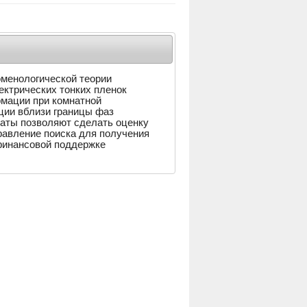
оменологической теории
ктрических тонких пленок
мации при комнатной
ции вблизи границы фаз
аты позволяют сделать оценку
равление поиска для получения
финансовой поддержке