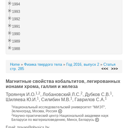
1994
1993
1992
1991
1990
1989
1988
Home
»
Физика твердого тела
»
Год 2016, выпуск 2
»
Статья
стр. 285
<<<
>>>
Магнитные свойства кобальтитов, легированных
ионами хрома, галлия и железа
1,2
2
1
Троянчук И.О.
, Лобановский Л.С.
, Дубков С.В.
,
1
1
1
Шиляева Ю.И.
, Силибин М.В.
, Гаврилов С.А.
1
Национальный исследовательский университет "МИЭТ",
Зеленоград, Москва, Россия
2
Научно-практический центр Национальной академии наук
Беларуси по материаловедению, Минск, Беларусь
Email: troyan@physics.by