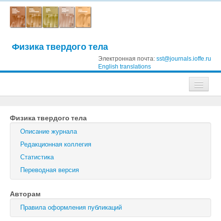
Физика твердого тела
Электронная почта:
sst@journals.ioffe.ru
English translations
Журналы
Физика твердого тела
Журнал технической физики
Описание журнала
Письма в Журнал технической физики
Редакционная коллегия
Статистика
Физика твердого тела
Переводная версия
Физика и техника полупроводников
Авторам
Оптика и спектроскопия
Правила оформления публикаций
Поиск