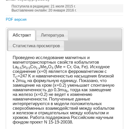
Поступила в редакцию: 21 июля 2015 г.
Выставление онлайн: 20 января 2016 г.
PDF версия
Абстракт
Литература
Статистика просмотров
Проведено исследование магнитных и
магнитотранспортных свойств кобальтитов
La
Sr
Co
Me
O
(Me = Cr, Ga, Fe). Исходное
0.5
0.5
1-x
x
3
соединение (x=0) является ферромагнетиком с
T
=247 K и намагниченностью насыщения близкой
C
к 2mu
на формульную единицу. Показано, что
Б
замещение на хром (x=0.2) уменьшает спонтанную
намагниченность до 0.3mu
, тогда как замещение
Б
на железо (x=0.2) не ведет к изменению
намагниченности. Полученные данные
интерпретируются в модели положительных
сверхобменных взаимодействий между кобальтом
и железом и отрицательных между кобальтом и
хромом. Работа поддержана Российским научным
фондом проект N 15-19-20038.