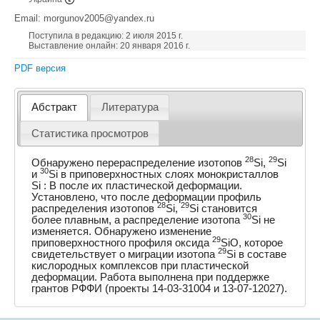
Email: morgunov2005@yandex.ru
Поступила в редакцию: 2 июля 2015 г.
Выставление онлайн: 20 января 2016 г.
PDF версия
Абстракт
Литература
Статистика просмотров
28
29
Обнаружено перераспределение изотопов
Si,
Si
30
и
Si в приповерхностных слоях монокристаллов
Si : B после их пластической деформации.
Установлено, что после деформации профиль
28
29
распределения изотопов
Si,
Si становится
30
более плавным, а распределение изотопа
Si не
изменяется. Обнаружено изменение
29
приповерхностного профиля оксида
SiO, которое
29
свидетельствует о миграции изотопа
Si в составе
кислородных комплексов при пластической
деформации. Работа выполнена при поддержке
грантов РФФИ (проекты 14-03-31004 и 13-07-12027).