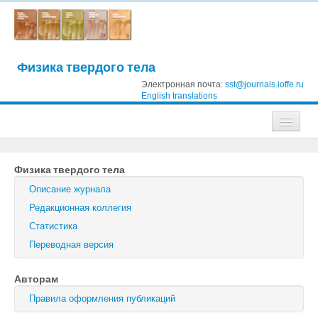
Физика твердого тела
Электронная почта:
sst@journals.ioffe.ru
English translations
Журналы
Физика твердого тела
Журнал технической физики
Описание журнала
Письма в Журнал технической физики
Редакционная коллегия
Статистика
Физика твердого тела
Переводная версия
Физика и техника полупроводников
Авторам
Оптика и спектроскопия
Правила оформления публикаций
Поиск