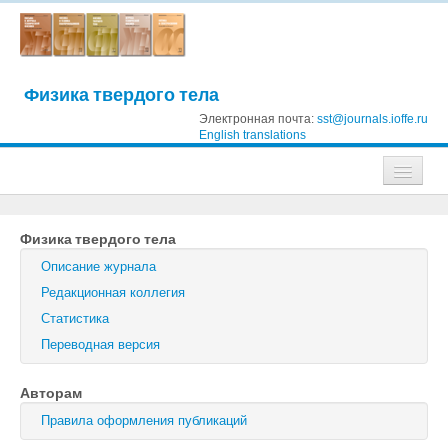
Физика твердого тела
Электронная почта:
sst@journals.ioffe.ru
English translations
Журналы
Физика твердого тела
Журнал технической физики
Описание журнала
Письма в Журнал технической физики
Редакционная коллегия
Статистика
Физика твердого тела
Переводная версия
Физика и техника полупроводников
Авторам
Оптика и спектроскопия
Правила оформления публикаций
Поиск