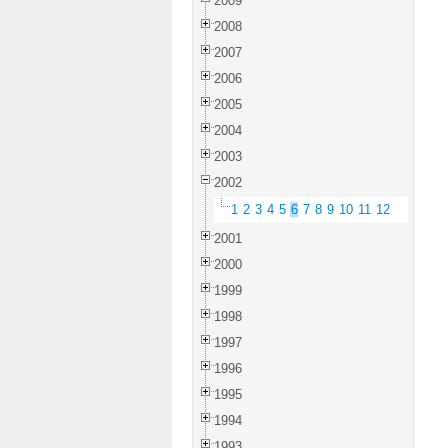
2009
2008
2007
2006
2005
2004
2003
2002
1
2
3
4
5
6
7
8
9
10
11
12
2001
2000
1999
1998
1997
1996
1995
1994
1993