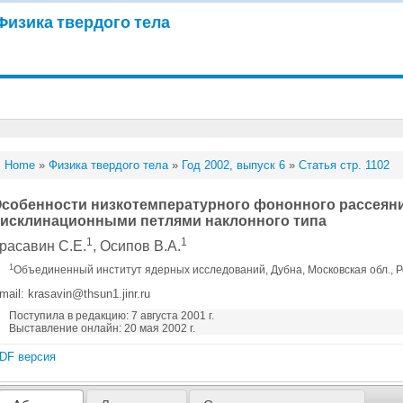
Физика твердого тела
Home
»
Физика твердого тела
»
Год 2002, выпуск 6
»
Статья стр. 1102
собенности низкотемпературного фононного рассеяни
исклинационными петлями наклонного типа
1
1
расавин С.Е.
, Осипов В.А.
1
Объединенный институт ядерных исследований, Дубна, Московская обл., 
mail: krasavin@thsun1.jinr.ru
Поступила в редакцию: 7 августа 2001 г.
Выставление онлайн: 20 мая 2002 г.
DF версия