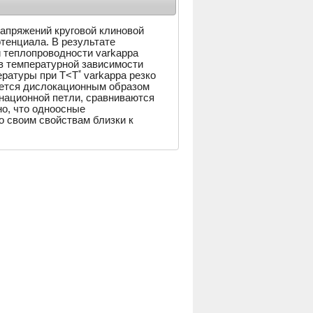
напряжений круговой клиновой
тенциала. В результате
 теплопроводности varkappa
 в температурной зависимости
*
ературы при T<T
varkappa резко
ется дислокационным образом
инационной петли, сравниваются
о, что одноосные
о своим свойствам близки к