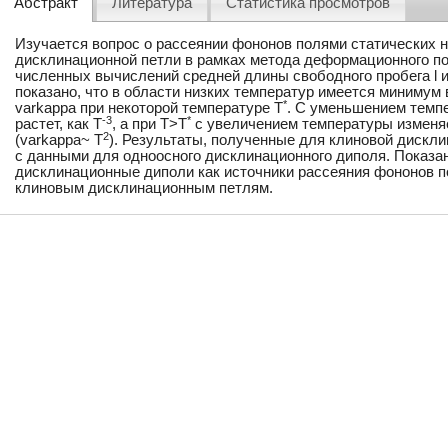
Абстракт
Литература
Статистика просмотров
Изучается вопрос о рассеянии фононов полями статических 
дисклинационной петли в рамках метода деформационного по
численных вычислений средней длины свободного пробега l и
показано, что в области низких температур имеется минимум
*
varkappa при некоторой температуре T
. С уменьшением темп
-3
*
растет, как T
, а при T>T
с увеличением температуры изменя
2
(varkappa~ T
). Результаты, полученные для клиновой дискл
с данными для одноосного дисклинационного диполя. Показан
дисклинационные диполи как источники рассеяния фононов п
клиновым дисклинационным петлям.