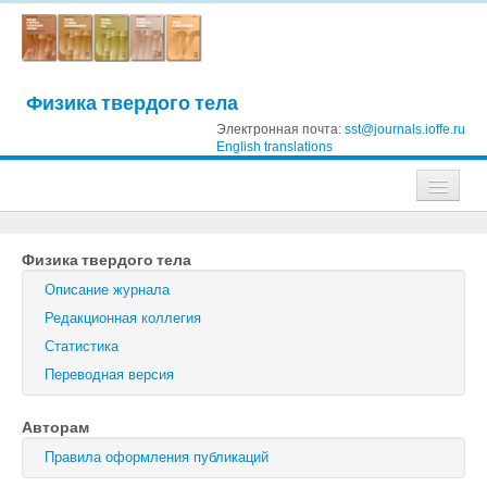
Физика твердого тела
Электронная почта:
sst@journals.ioffe.ru
English translations
Журналы
Физика твердого тела
Журнал технической физики
Описание журнала
Письма в Журнал технической физики
Редакционная коллегия
Статистика
Физика твердого тела
Переводная версия
Физика и техника полупроводников
Авторам
Оптика и спектроскопия
Правила оформления публикаций
Поиск