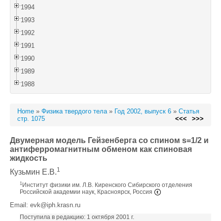
1994
1993
1992
1991
1990
1989
1988
Home
»
Физика твердого тела
»
Год 2002, выпуск 6
»
Статья
стр. 1075
<<<
>>>
Двумерная модель Гейзенберга со спином s=1/2 и
антиферромагнитным обменом как спиновая
жидкость
1
Кузьмин Е.В.
1
Институт физики им. Л.В. Киренского Сибирского отделения
Российской академии наук, Красноярск, Россия
Email: evk@iph.krasn.ru
Поступила в редакцию: 1 октября 2001 г.