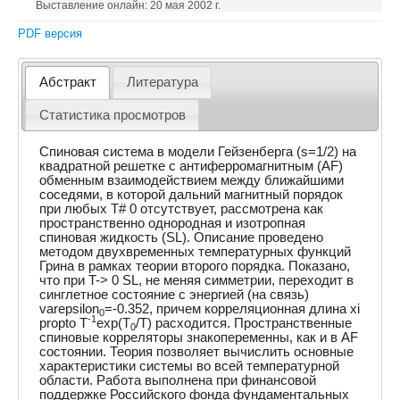
Выставление онлайн: 20 мая 2002 г.
PDF версия
Абстракт
Литература
Статистика просмотров
Спиновая система в модели Гейзенберга (s=1/2) на
квадратной решетке с антиферромагнитным (AF)
обменным взаимодействием между ближайшими
соседями, в которой дальний магнитный порядок
при любых T# 0 отсутствует, рассмотрена как
пространственно однородная и изотропная
спиновая жидкость (SL). Описание проведено
методом двухвременных температурных функций
Грина в рамках теории второго порядка. Показано,
что при T-> 0 SL, не меняя симметрии, переходит в
синглетное состояние с энергией (на связь)
varepsilon
=-0.352, причем корреляционная длина xi
0
-1
propto T
exp(T
/T) расходится. Пространственные
0
спиновые корреляторы знакопеременны, как и в AF
состоянии. Теория позволяет вычислить основные
характеристики системы во всей температурной
области. Работа выполнена при финансовой
поддержке Российского фонда фундаментальных