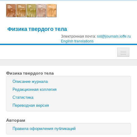
Физика твердого тела
Электронная почта:
sst@journals.ioffe.ru
English translations
Журналы
Физика твердого тела
Журнал технической физики
Описание журнала
Письма в Журнал технической физики
Редакционная коллегия
Статистика
Физика твердого тела
Переводная версия
Физика и техника полупроводников
Авторам
Оптика и спектроскопия
Правила оформления публикаций
Поиск