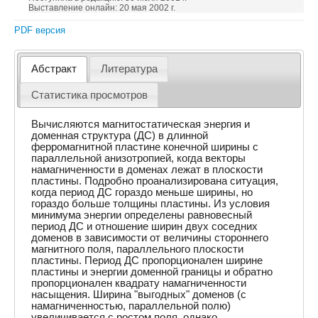
Выставление онлайн: 20 мая 2002 г.
PDF версия
Абстракт
Литература
Статистика просмотров
Вычисляются магнитостатическая энергия и
доменная структура (ДС) в длинной
ферромагнитной пластине конечной ширины с
параллельной анизотропией, когда векторы
намагниченности в доменах лежат в плоскости
пластины. Подробно проанализирована ситуация,
когда период ДС гораздо меньше ширины, но
гораздо больше толщины пластины. Из условия
минимума энергии определены равновесный
период ДС и отношение ширин двух соседних
доменов в зависимости от величины стороннего
магнитного поля, параллельного плоскости
пластины. Период ДС пропорционален ширине
пластины и энергии доменной границы и обратно
пропорционален квадрату намагниченности
насыщения. Ширина "выгодных" доменов (с
намагниченностью, параллельной полю)
увеличивается с ростом поля, однако