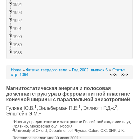
1994
1993
1992
1991
1990
1989
1988
Home
»
Физика твердого тела
»
Год 2002, выпуск 6
»
Статья
стр. 1064
<<<
>>>
Магнитостатическая энергия и полосовая
доменная структура в ферромагнитной пластине
конечной ширины с параллельной анизотропией
1
1
2
Гуляев Ю.В.
, Зильберман П.Е.
, Эллиотт Р.Дж.
,
1
Эпштейн Э.М.
1
Институт радиотехники и электроники Российской академии наук,
Фрязино, Московская обл., Россия
2
University of Oxford, Department of Physics, Oxford OX1 3NP, U.K.
Поступила в редакцию: 30 июля 2001 г.