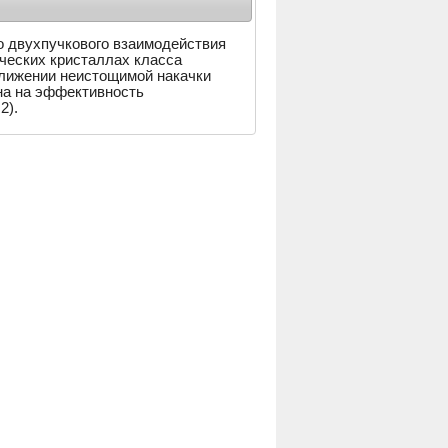
о двухпучкового взаимодействия
ческих кристаллах класса
ближении неистощимой накачки
на на эффективность
2).