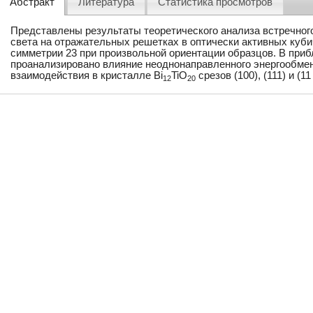
Абстракт
Литература
Статистика просмотров
Представлены результаты теоретического анализа встречног
света на отражательных решетках в оптически активных куби
симметрии 23 при произвольной ориентации образцов. В при
проанализировано влияние неоднонаправленного энергообме
взаимодействия в кристалле Bi
TiO
срезов (100), (111) и (11 
12
20