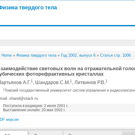
Физика твердого тела
Home
»
Физика твердого тела
»
Год 2002, выпуск 6
»
Статья стр. 1006
заимодействие световых волн на отражательной голо
убических фоторефрактивных кристаллах
1
1
1
артьянов А.Г.
, Шандаров С.М.
, Литвинов Р.В.
1
Томский государственный университет систем управления и радиоэлектрон
mail: shand@stack.ru
Поступила в редакцию: 2 июля 2001 г.
Выставление онлайн: 20 мая 2002 г.
DF версия