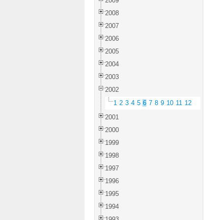
2009
2008
2007
2006
2005
2004
2003
2002
1
2
3
4
5
6
7
8
9
10
11
12
2001
2000
1999
1998
1997
1996
1995
1994
1993