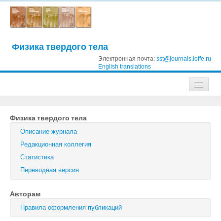
Физика твердого тела
Электронная почта:
sst@journals.ioffe.ru
English translations
Журналы
Физика твердого тела
Журнал технической физики
Описание журнала
Письма в Журнал технической физики
Редакционная коллегия
Статистика
Физика твердого тела
Переводная версия
Физика и техника полупроводников
Авторам
Оптика и спектроскопия
Правила оформления публикаций
Поиск