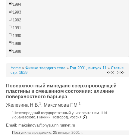
1994
1993
1992
1991
1990
1989
1988
Home
»
Физика твердого тела
»
Год 2001, выпуск 11
»
Статья
стр. 1939
<<<
>>>
Поверхностный импеданс сверхпроводящей
пластины в смешанном состоянии: влияние
поверхностного барьера
1
1
Железина Н.В.
, Максимова Г.М.
1
Нижегородский государственный университет им. Н.И.
Лобачевского, Нижний Новгород, Россия
Email: maksimova@phys.unn.runnet.ru
Поступила в редакцию: 25 января 2001 г.