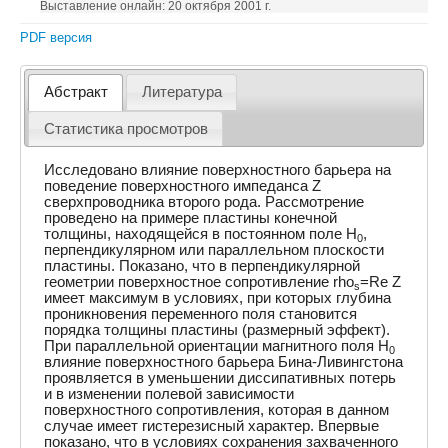
Выставление онлайн: 20 октября 2001 г.
PDF версия
Абстракт
Литература
Статистика просмотров
Исследовано влияние поверхностного барьера на
поведение поверхностного импеданса Z
сверхпроводника второго рода. Рассмотрение
проведено на примере пластины конечной
толщины, находящейся в постоянном поле H
,
0
перпендикулярном или параллельном плоскости
пластины. Показано, что в перпендикулярной
геометрии поверхностное сопротивление rho
=Re Z
s
имеет максимум в условиях, при которых глубина
проникновения переменного поля становится
порядка толщины пластины (размерный эффект).
При параллельной ориентации магнитного поля H
0
влияние поверхностного барьера Бина-Ливингстона
проявляется в уменьшении диссипативных потерь
и в изменении полевой зависимости
поверхностного сопротивления, которая в данном
случае имеет гистерезисный характер. Впервые
показано, что в условиях сохранения захваченного