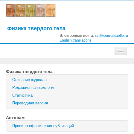
Физика твердого тела
Электронная почта:
sst@journals.ioffe.ru
English translations
Журналы
Физика твердого тела
Журнал технической физики
Описание журнала
Письма в Журнал технической физики
Редакционная коллегия
Статистика
Физика твердого тела
Переводная версия
Физика и техника полупроводников
Авторам
Оптика и спектроскопия
Правила оформления публикаций
Поиск