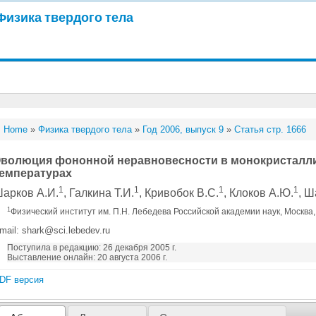
Физика твердого тела
Home
»
Физика твердого тела
»
Год 2006, выпуск 9
»
Статья стр. 1666
волюция фононной неравновесности в монокристалли
емпературах
1
1
1
1
арков А.И.
, Галкина Т.И.
, Кривобок В.С.
, Клоков А.Ю.
, Ш
1
Физический институт им. П.Н. Лебедева Российской академии наук, Москва
mail: shark@sci.lebedev.ru
Поступила в редакцию: 26 декабря 2005 г.
Выставление онлайн: 20 августа 2006 г.
DF версия