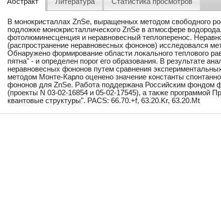
Абстракт
Литература
Статистика просмотров
В монокристаллах ZnSe, выращенных методом свободного ро
подложке монокристаллического ZnSe в атмосфере водорода
фотолюминесценция и неравновесный теплоперенос. Неравн
(распространение неравновесных фононов) исследовался ме
Обнаружено формирование области локального теплового равн
пятна" - и определен порог его образования. В результате ан
неравновесных фононов путем сравнения экспериментальных
методом Монте-Карло оценено значение константы спонтанно
фононов для ZnSe. Работа поддержана Российским фондом 
(проекты N 03-02-16854 и 05-02-17545), а также программой
квантовые структуры". PACS: 66.70.+f, 63.20.Kr, 63.20.Mt