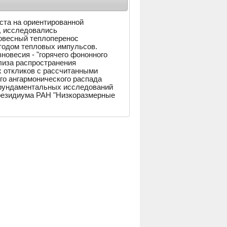
ста на ориентированной
, исследовались
овесный теплоперенос
тодом тепловых импульсов.
овесия - "горячего фононного
ализа распространения
 откликов с рассчитанными
го ангармонического распада
фундаментальных исследований
 Президиума РАН "Низкоразмерные