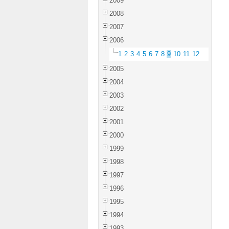
2009
2008
2007
2006
1
2
3
4
5
6
7
8
9
10
11
12
2005
2004
2003
2002
2001
2000
1999
1998
1997
1996
1995
1994
1993