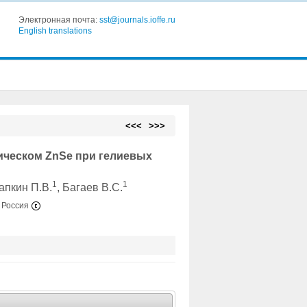
Электронная почта:
sst@journals.ioffe.ru
English translations
<<<
>>>
ческом ZnSe при гелиевых
1
1
апкин П.В.
, Багаев В.С.
, Россия