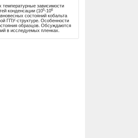
их температурные зависимости
5
6
тей конденсации (10
-10
авновесных состояний кобальта
ной ГПУ-структуре. Особенности
остояния образцов. Обсуждаются
ий в исследуемых пленках.