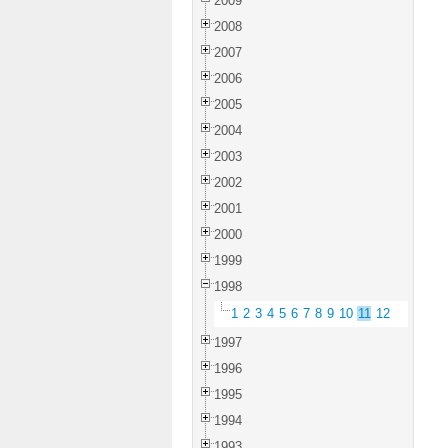
2009
2008
2007
2006
2005
2004
2003
2002
2001
2000
1999
1998
1
2
3
4
5
6
7
8
9
10
11
12
1997
1996
1995
1994
1993