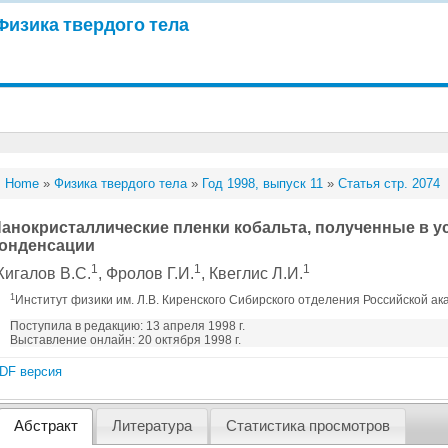
Физика твердого тела
Home
»
Физика твердого тела
»
Год 1998, выпуск 11
»
Статья стр. 2074
анокристаллические пленки кобальта, полученные в 
онденсации
1
1
1
игалов В.С.
, Фролов Г.И.
, Квеглис Л.И.
1
Институт физики им. Л.В. Киренского Сибирского отделения Российской ак
Поступила в редакцию: 13 апреля 1998 г.
Выставление онлайн: 20 октября 1998 г.
DF версия
Абстракт
Литература
Статистика просмотров