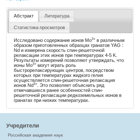
Абстракт
Литература
Статистика просмотров
3+
Исследовано содержание ионов Mo
в различным
образом приготовленных образцах гранатов YAG :
Nd и измерена скорость спин-решеточной
релаксации этих ионов при температурах 4-5 K.
Результаты измерений позволяют утверждать, что
3+
ионы Mo
могут играть роль
быстрорелаксирующих центров, посредством
которых при температурах жидкого гелия
осуществляется спин-решеточная релаксация
3+
ионов Nd
. Это позволяет объяснить ряд
отмечавшихся ранее особенностей спин-
решеточной релаксации редкоземельных ионов в
гранатах при низких температурах.
Учредители
Российская академия наук