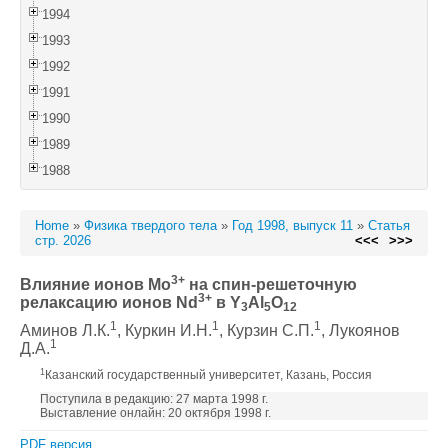
1994
1993
1992
1991
1990
1989
1988
Home
»
Физика твердого тела
»
Год 1998, выпуск 11
»
Статья
стр. 2026
<<<
>>>
3+
Влияние ионов Mo
на спин-решеточную
3+
релаксацию ионов Nd
в Y
Al
O
3
5
12
1
1
1
Аминов Л.К.
, Куркин И.Н.
, Курзин С.П.
, Лукоянов
1
Д.А.
1
Казанский государственный университет, Казань, Россия
Поступила в редакцию: 27 марта 1998 г.
Выставление онлайн: 20 октября 1998 г.
PDF версия