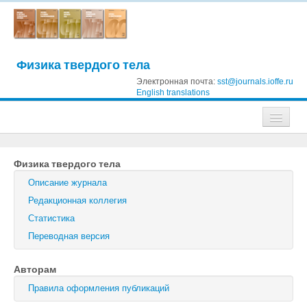
Физика твердого тела
Электронная почта:
sst@journals.ioffe.ru
English translations
Журналы
Физика твердого тела
Журнал технической физики
Описание журнала
Письма в Журнал технической физики
Редакционная коллегия
Статистика
Физика твердого тела
Переводная версия
Физика и техника полупроводников
Авторам
Оптика и спектроскопия
Правила оформления публикаций
Поиск