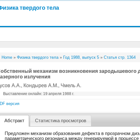
Физика твердого тела
Home
»
Физика твердого тела
»
Год 1988, выпуск 5
»
Статья стр. 1364
обственный механизм возникновения зародышевого д
азерного излучения
усов А.А.
, Кондырев А.М.
, Чмель А.
Выставление онлайн: 19 апреля 1988 г.
DF версия
Абстракт
Статистика просмотров
Предложен механизм образования дефекта в прозрачном диэл
параметрического резонанса между генерируемой в процессе