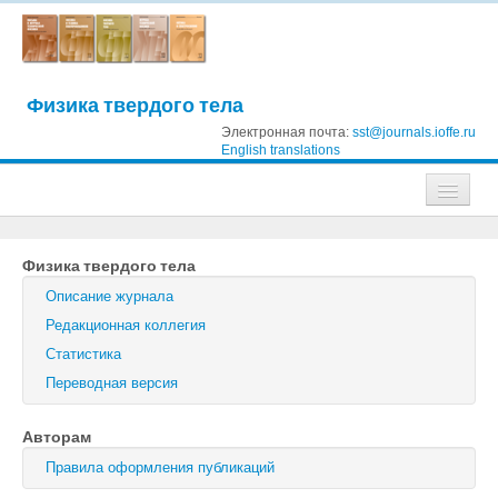
Физика твердого тела
Электронная почта:
sst@journals.ioffe.ru
English translations
Журналы
Физика твердого тела
Журнал технической физики
Описание журнала
Письма в Журнал технической физики
Редакционная коллегия
Статистика
Физика твердого тела
Переводная версия
Физика и техника полупроводников
Авторам
Оптика и спектроскопия
Правила оформления публикаций
Поиск