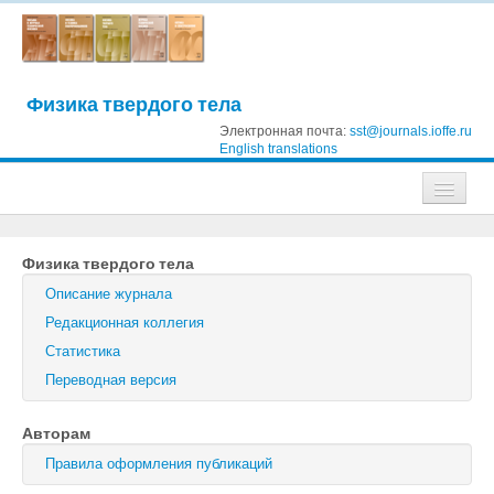
Физика твердого тела
Электронная почта:
sst@journals.ioffe.ru
English translations
Журналы
Физика твердого тела
Журнал технической физики
Описание журнала
Письма в Журнал технической физики
Редакционная коллегия
Статистика
Физика твердого тела
Переводная версия
Физика и техника полупроводников
Авторам
Оптика и спектроскопия
Правила оформления публикаций
Поиск