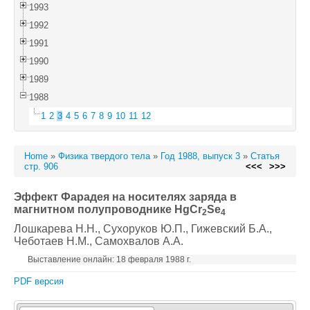
1993
1992
1991
1990
1989
1988
1
2
3
4
5
6
7
8
9
10
11
12
Home
»
Физика твердого тела
»
Год 1988, выпуск 3
»
Статья
стр. 906
<<<
>>>
Эффект Фарадея на носителях заряда в
магнитном полупроводнике HgCr
Se
2
4
Лошкарева Н.Н.
, Сухоруков Ю.П.
, Гижевский Б.А.
,
Чеботаев Н.М.
, Самохвалов А.А.
Выставление онлайн: 18 февраля 1988 г.
PDF версия