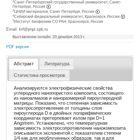
2
Санкт-Петербургский государственный университет, Санкт-
Петербург, Россия
3
ЦНИИ материалов, Санкт-Петербург, Россия
4
Сибирский федеральный университет, Красноярск, Россия
5
Институт биофизики СО РАН, Красноярск, Россия
Email: krf@pnpi.spb.ru
Выставление онлайн: 20 декабря 2013 г.
PDF версия
Абстракт
Литература
Статистика просмотров
Анализируются электрофизические свойства
углеродного нанопористого композита, состоящего
из наноалмазов и наноразмерной пироуглеродной
матрицы. Показано, что степенная зависимость
электросопротивления от толщины слоя
пироуглерода D в двойных логарифмических
координатах претерпевает излом при D=1
Angstrem. Установлено, что температурная
зависимость электросопротивления нанокомпозита
описывается экспонентой с показателем степени
1/4 как для необлученных образцов, так и для