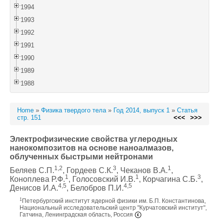
1994
1993
1992
1991
1990
1989
1988
Home
»
Физика твердого тела
»
Год 2014, выпуск 1
»
Статья
стр. 151
<<<
>>>
Электрофизические свойства углеродных
нанокомпозитов на основе наноалмазов,
облученных быстрыми нейтронами
1,2
3
1
Беляев С.П.
, Гордеев С.К.
, Чеканов В.А.
,
1
1
3
Коноплева Р.Ф.
, Голосовский И.В.
, Корчагина С.Б.
,
4,5
4,5
Денисов И.А.
, Белобров П.И.
1
Петербургский институт ядерной физики им. Б.П. Константинова,
Национальный исследовательский центр "Курчатовский институт",
Гатчина, Ленинградская область, Россия