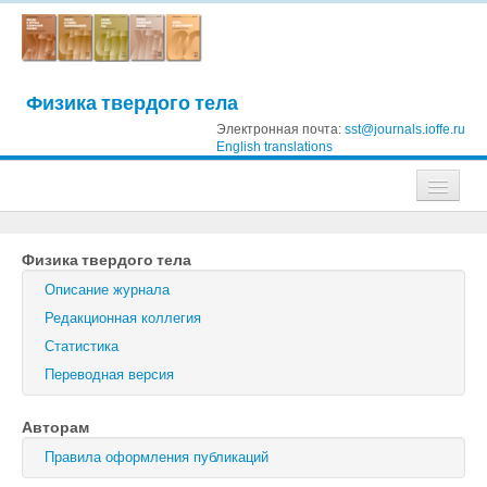
Физика твердого тела
Электронная почта:
sst@journals.ioffe.ru
English translations
Журналы
Физика твердого тела
Журнал технической физики
Описание журнала
Письма в Журнал технической физики
Редакционная коллегия
Статистика
Физика твердого тела
Переводная версия
Физика и техника полупроводников
Авторам
Оптика и спектроскопия
Правила оформления публикаций
Поиск