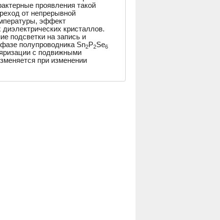
актерные проявления такой
ереход от непрерывной
емпературы, эффект
 диэлектрических кристаллов.
е подсветки на запись и
 фазе полупроводника Sn
P
Se
2
2
6
ляризации с подвижными
зменяется при изменении