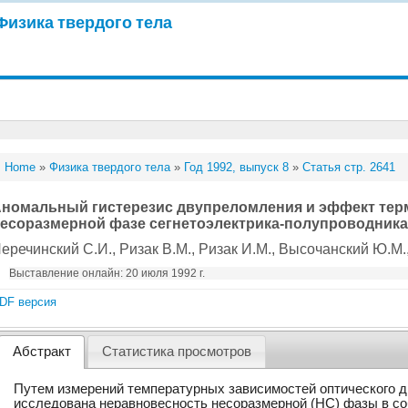
Физика твердого тела
Home
»
Физика твердого тела
»
Год 1992, выпуск 8
»
Статья стр. 2641
номальный гистерезис двупреломления и эффект тер
есоразмерной фазе сегнетоэлектрика-полупроводника
еречинский С.И.
, Ризак В.М.
, Ризак И.М.
, Высочанский Ю.М.
Выставление онлайн: 20 июля 1992 г.
DF версия
Абстракт
Статистика просмотров
Путем измерений температурных зависимостей оптического дву
исследована неравновесность несоразмерной (НС) фазы в со