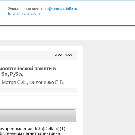
Электронная почта:
sst@journals.ioffe.ru
English translations
<<<
>>>
мооптической памяти в
 Sn
P
Se
2
2
6
, Мотря С.Ф.
, Филоненко Е.В.
преломления delta(Delta n)(T)
бственном сегнетоэлектрике