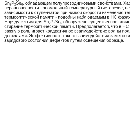
Sn
P
Se
, обладающем полупроводниковыми свойствами. Хар
2
2
6
неравновесности - аномальный температурный гистерезис, п
зависимости к ступенчатой при низкой скорости изменения т
термооптической памяти - подобны наблюдаемым в НС фазах
Наряду с этим для Sn
P
Se
обнаружено существенное влияни
2
2
6
стирание термооптической памяти. Предполагается, что в НС
важную роль играет квадратичное взаимодействие волны по
дефектами. Эффективность такого взаимодействия заметно и
зарядового состояния дефектов путем освещения образца.