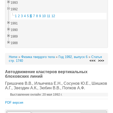
1993
1992
1
2
3
4
5
6
7
8
9
10
11
12
1991
1990
1989
1988
Home
»
Физика твердого тела
»
Год 1992, выпуск 6
»
Статья
стр. 1740
<<<
>>>
Автодвижение кластеров вертикальных
блоховских линий
Гришачев В.В.
, Ильичева Е.Н.
, Сосунов Ю.Е.
, Шишков
А.Г.
, Звездин А.К.
, Зюбин В.В.
, Попков А.Ф.
Выставление онлайн: 20 мая 1992 г.
PDF версия