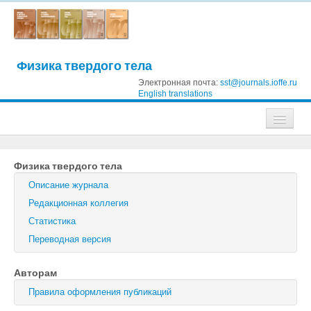
Физика твердого тела
Электронная почта:
sst@journals.ioffe.ru
English translations
Журналы
Физика твердого тела
Журнал технической физики
Описание журнала
Письма в Журнал технической физики
Редакционная коллегия
Статистика
Физика твердого тела
Переводная версия
Физика и техника полупроводников
Авторам
Оптика и спектроскопия
Правила оформления публикаций
Поиск