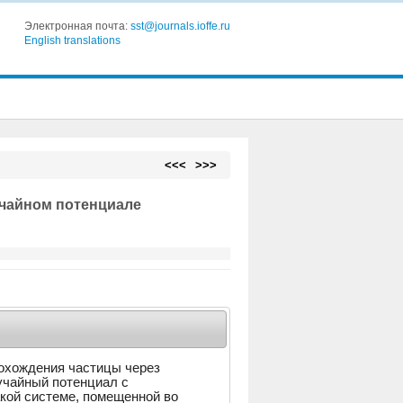
Электронная почта:
sst@journals.ioffe.ru
English translations
<<<
>>>
учайном потенциале
охождения частицы через
учайный потенциал с
кой системе, помещенной во