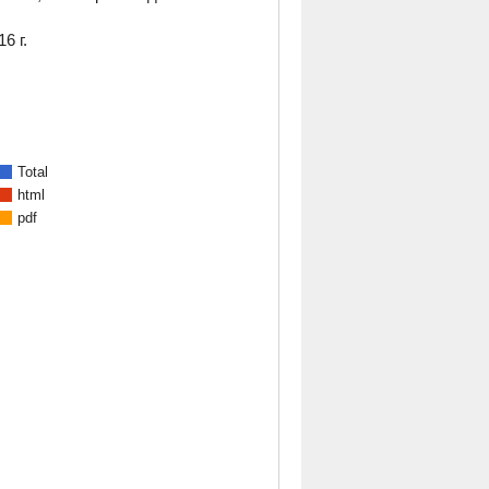
6 г.
Total
html
pdf