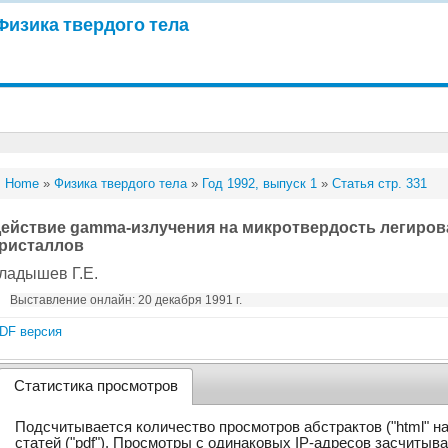
Физика твердого тела
Home
»
Физика твердого тела
»
Год 1992, выпуск 1
»
Статья стр. 331
ействие gamma-излучения на микротвердость легиро
ристаллов
ладышев Г.Е.
Выставление онлайн: 20 декабря 1991 г.
DF версия
Статистика просмотров
Подсчитывается количество просмотров абстрактов ("html" н
статей ("pdf"). Просмотры с одинаковых IP-адресов засчитыв