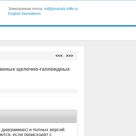
Электронная почта:
sst@journals.ioffe.ru
English translations
<<<
>>>
ванных щелочно-галлоидных
а диаграммах) и полных версий
аются, если происходят с