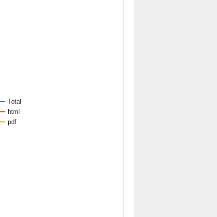
Total
html
pdf