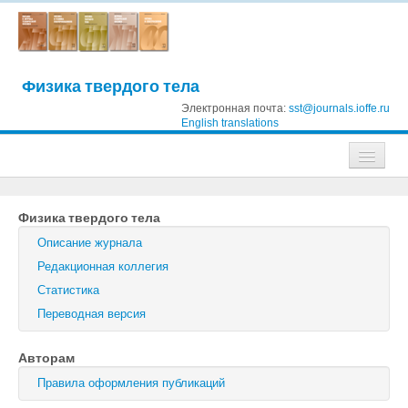
Физика твердого тела
Электронная почта:
sst@journals.ioffe.ru
English translations
Журналы
Физика твердого тела
Журнал технической физики
Описание журнала
Письма в Журнал технической физики
Редакционная коллегия
Статистика
Физика твердого тела
Переводная версия
Физика и техника полупроводников
Авторам
Оптика и спектроскопия
Правила оформления публикаций
Поиск