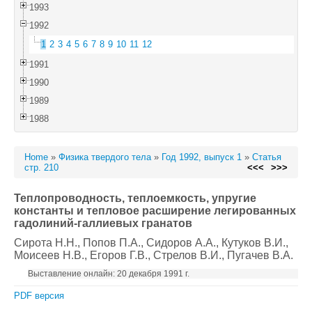
1993
1992
1
2
3
4
5
6
7
8
9
10
11
12
1991
1990
1989
1988
Home
»
Физика твердого тела
»
Год 1992, выпуск 1
»
Статья
стр. 210
<<<
>>>
Теплопроводность, теплоемкость, упругие
константы и тепловое расширение легированных
гадолиний-галлиевых гранатов
Сирота Н.Н.
, Попов П.А.
, Сидоров А.А.
, Кутуков В.И.
,
Моисеев Н.В.
, Егоров Г.В.
, Стрелов В.И.
, Пугачев В.А.
Выставление онлайн: 20 декабря 1991 г.
PDF версия