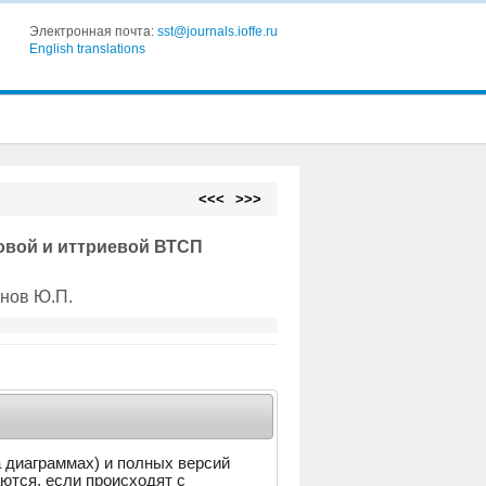
Электронная почта:
sst@journals.ioffe.ru
English translations
<<<
>>>
овой и иттриевой ВТСП
анов Ю.П.
а диаграммах) и полных версий
аются, если происходят с