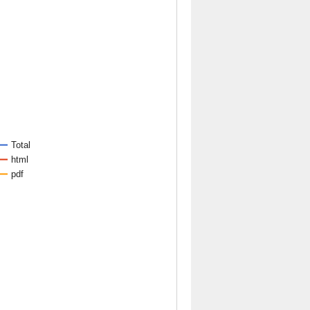
Total
html
pdf