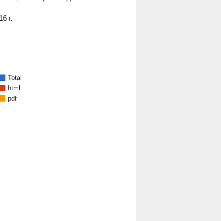
6 г.
Total
html
pdf