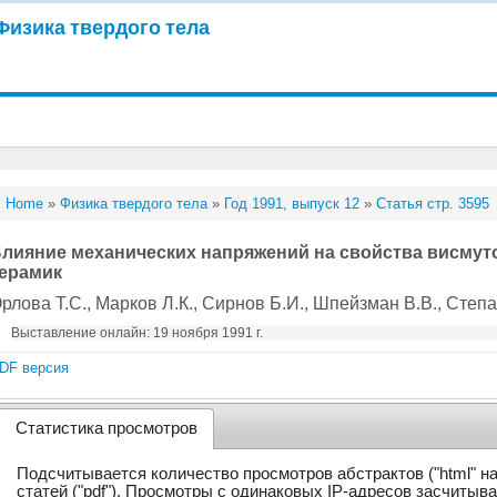
Физика твердого тела
Home
»
Физика твердого тела
»
Год 1991, выпуск 12
»
Статья стр. 3595
лияние механических напряжений на свойства висмут
ерамик
рлова Т.С.
, Марков Л.К.
, Сирнов Б.И.
, Шпейзман В.В.
, Степ
Выставление онлайн: 19 ноября 1991 г.
DF версия
Статистика просмотров
Подсчитывается количество просмотров абстрактов ("html" н
статей ("pdf"). Просмотры с одинаковых IP-адресов засчитыв