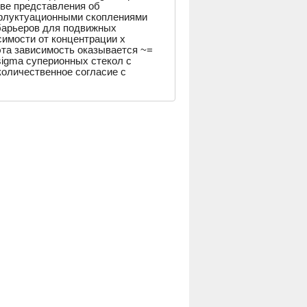
ве представления об
флуктуационными скоплениями
барьеров для подвижных
симости от концентрации x
эта зависимость оказывается ~=
sigma суперионных стекол с
оличественное согласие с