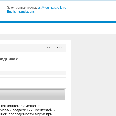
Электронная почта:
sst@journals.ioffe.ru
English translations
<<<
>>>
водниках
 катионного замещения,
типами подвижных носителей и
ной проводимости sigma при