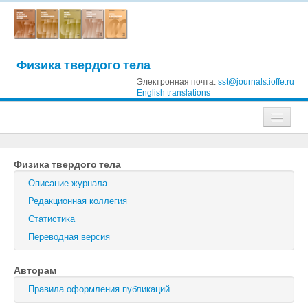
Физика твердого тела
Электронная почта:
sst@journals.ioffe.ru
English translations
Журналы
Физика твердого тела
Журнал технической физики
Описание журнала
Письма в Журнал технической физики
Редакционная коллегия
Статистика
Физика твердого тела
Переводная версия
Физика и техника полупроводников
Авторам
Оптика и спектроскопия
Правила оформления публикаций
Поиск