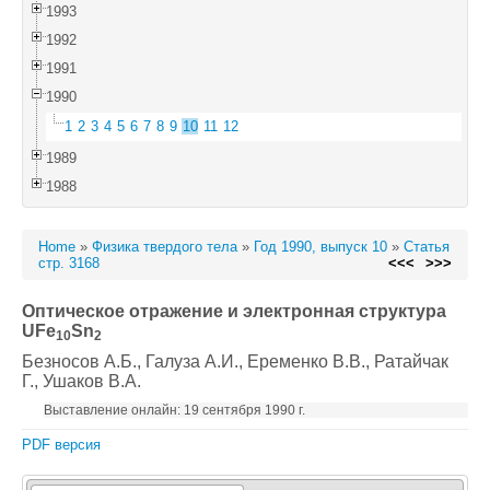
1993
1992
1991
1990
1
2
3
4
5
6
7
8
9
10
11
12
1989
1988
Home
»
Физика твердого тела
»
Год 1990, выпуск 10
»
Статья
стр. 3168
<<<
>>>
Оптическое отражение и электронная структура
UFe
Sn
10
2
Безносов А.Б.
, Галуза А.И.
, Еременко В.В.
, Ратайчак
Г.
, Ушаков В.А.
Выставление онлайн: 19 сентября 1990 г.
PDF версия