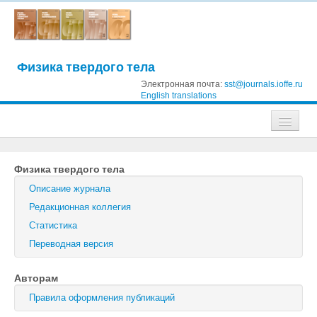
Физика твердого тела
Электронная почта:
sst@journals.ioffe.ru
English translations
Журналы
Физика твердого тела
Журнал технической физики
Описание журнала
Письма в Журнал технической физики
Редакционная коллегия
Статистика
Физика твердого тела
Переводная версия
Физика и техника полупроводников
Авторам
Оптика и спектроскопия
Правила оформления публикаций
Поиск