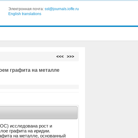
Электронная почта:
sst@journals.ioffe.ru
English translations
<<<
>>>
оем графита на металле
ОС) исследована рост и
лое графита на иридии.
афита на металле, основанный