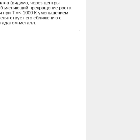
лла (видимо, через центры
 объясняющий прекращение роста
ии при T =< 1000 К уменьшением
епятствует его сближению с
 адатом-металл.