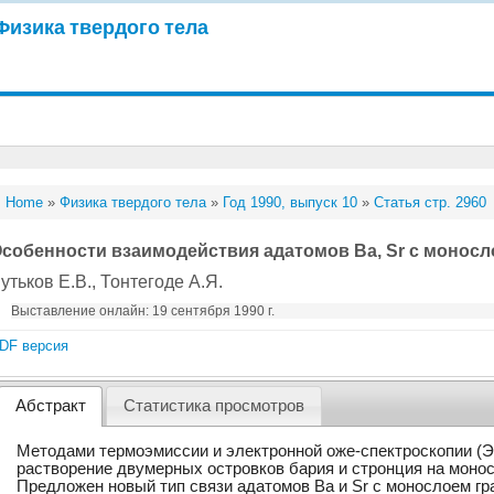
Физика твердого тела
Home
»
Физика твердого тела
»
Год 1990, выпуск 10
»
Статья стр. 2960
собенности взаимодействия адатомов Ba, Sr с моносл
утьков Е.В.
, Тонтегоде А.Я.
Выставление онлайн: 19 сентября 1990 г.
DF версия
Абстракт
Статистика просмотров
Методами термоэмиссии и электронной оже-спектроскопии (Э
растворение двумерных островков бария и стронция на монос
Предложен новый тип связи адатомов Ba и Sr с монослоем гр