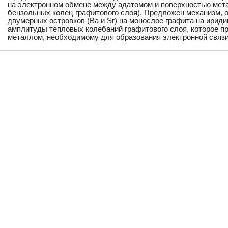
на электронном обмене между адатомом и поверхностью мета
бензольных колец графитового слоя). Предложен механизм,
двумерных островков (Ba и Sr) на монослое графита на ирид
амплитуды тепловых колебаний графитового слоя, которое пр
металлом, необходимому для образования электронной связи